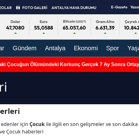
E-Gazete
Yaza
EOLAR
FOTO GALERİ
ANTALYA HAVA DURUMU
Bitcoin
Dolar
Euro
Gram Altın
Çeyrek A
(USDT)
47,7080
55,0588
6.631,39
10.84
65.057,60
ar
Gündem
Antalya
Ekonomi
Spor
Yaş
aki Çocuğun Ölümündeki Korkunç Gerçek 7 Ay Sonra Ortaya
ri
erleri
 edenler için
Çocuk
ile ilgili en son gelişmeler ve son dakik
 ve Çocuk haberleri