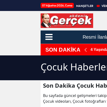
07 Ağustos 2026, Cuma
MANŞETLER
VİD
Resmi İlanl
SON DAKİKA
gıtay'a Gitti!
4 Yaşınd
Çocuk Haberle
Son Dakika Çocuk Hab
Bu sayfada güncel gelişmeleri takip
Çocuk videoları, Çocuk fotoğrafları