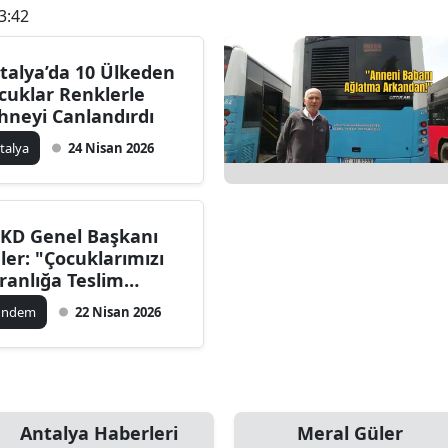
3:42
talya’da 10 Ülkeden
cuklar Renklerle
hneyi Canlandırdı
talya
24 Nisan 2026
KD Genel Başkanı
ler: "Çocuklarımızı
ranlığa Teslim
meyeceğiz"
ündem
22 Nisan 2026
Antalya Haberleri
Meral Güler