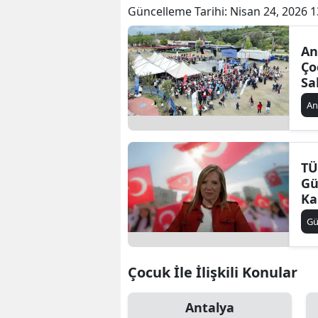
Güncelleme Tarihi:
Nisan 24, 2026 1
An
Ço
Sa
An
TÜ
Gü
Ka
Et
G
Çocuk İle İlişkili Konular
Antalya