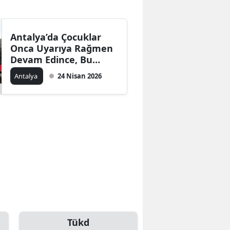
Antalya’da Çocuklar
Onca Uyarıya Rağmen
Devam Edince, Bu
Yazıyı Yazdı
Antalya
24 Nisan 2026
Tükd