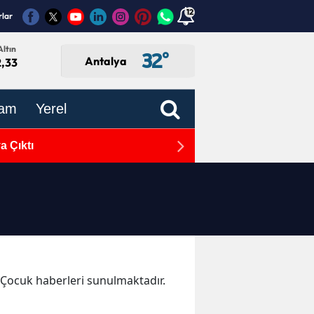
12
rlar
ltın
32
°
Antalya
2,33
am
Yerel
 Çıktı
ANSİAD'dan Ekonomi Yönet
a Çocuk haberleri sunulmaktadır.