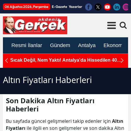
06 Ağustos 2026, Perşembe
E-Gazete
Yazarlar
Resmi İlanlar
Gündem
Antalya
Ekonomi
Sıcak Değil, Nem Yaktı! Antalya'da Hissedilen 40
2
Derece
S
Altın Fiyatları Haberleri
Son Dakika Altın Fiyatları
Haberleri
Bu sayfada güncel gelişmeleri takip edenler için
Altın
Fiyatları
ile ilgili en son gelişmeler ve son dakika Altın