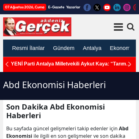
07 Ağustos 2026, Cuma
E-Gazete
Yazarlar
Resmi İlanlar
Gündem
Antalya
Ekonomi
usu:
YENİ Parti Antalya Milletvekili Aykut Kaya: “Tarım
M
sektöründe ekonomik kriz derinleşiyor, konkordato
domino etkisi oluşturuyor”
Abd Ekonomisi Haberleri
Son Dakika Abd Ekonomisi
Haberleri
Bu sayfada güncel gelişmeleri takip edenler için
Abd
Ekonomisi
ile ilgili en son gelişmeler ve son dakika