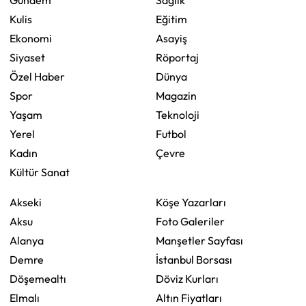
Gündem
Sağlık
Kulis
Eğitim
Ekonomi
Asayiş
Siyaset
Röportaj
Özel Haber
Dünya
Spor
Magazin
Yaşam
Teknoloji
Yerel
Futbol
Kadın
Çevre
Kültür Sanat
Akseki
Köşe Yazarları
Aksu
Foto Galeriler
Alanya
Manşetler Sayfası
Demre
İstanbul Borsası
Döşemealtı
Döviz Kurları
Elmalı
Altın Fiyatları