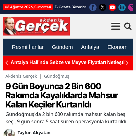
08 Ağustos 2026, Cumartesi
E-Gazete
Yazarlar
Resmi İlanlar
Gündem
Antalya
Ekonomi
Antalya Hali’nde Sebze ve Meyve Fiyatları Netleşti
To
K
Akdeniz Gerçek
|
Gündoğmuş
9 Gün Boyunca 2 Bin 600
Rakımda Kayalıklarda Mahsur
Kalan Keçiler Kurtarıldı
Gündoğmuş'da 2 bin 600 rakımda mahsur kalan beş
keçi, 9 gün sonra 5 saat süren operasyonla kurtarıldı.
Tayfun Akyatan