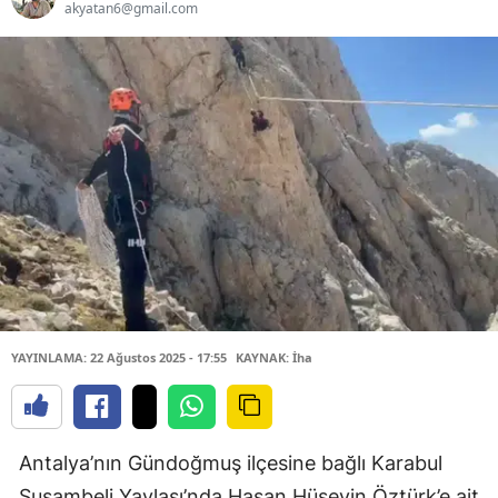
akyatan6@gmail.com
YAYINLAMA: 22 Ağustos 2025 - 17:55
KAYNAK: İha
Antalya’nın Gündoğmuş ilçesine bağlı Karabul
Susambeli Yaylası’nda Hasan Hüseyin Öztürk’e ait