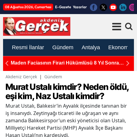
08 Ağustos 2026, Cumartesi
E-Gazete
Yazarlar
Resmi İlanlar
Gündem
Antalya
Ekonomi
aşla
Maden Faciasının Firari Hükümlüsü 8 Yıl Sonra
Yay
Yakalandı!
Ot
Akdeniz Gerçek
|
Gündem
Murat Ustalı kimdir? Neden öldü,
eşi kim, Naz Ustalı kimdir?
Murat Ustalı, Balıkesir’in Ayvalık ilçesinde tanınan bir
iş insanıydı. Zeytinyağı ticareti ile uğraşan ve aynı
zamanda Balıkesirspor’un eski yöneticisi olan Ustalı,
Milliyetçi Hareket Partisi (MHP) Ayvalık İlçe Başkanı
Hasan Ustalı’nın kardeşiydi.