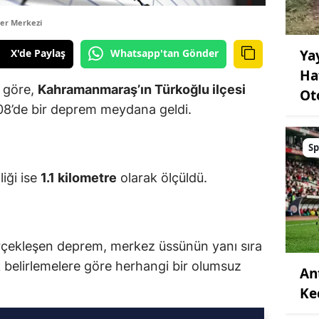
er Merkezi
X'de Paylaş
Whatsapp'tan Gönder
Ya
Ha
e göre,
Kahramanmaraş’ın Türkoğlu ilçesi
Ot
08’de bir deprem meydana geldi.
Sp
liği ise
1.1 kilometre
olarak ölçüldü.
erçekleşen deprem, merkez üssünün yanı sıra
İlk belirlemelere göre herhangi bir olumsuz
An
Ke