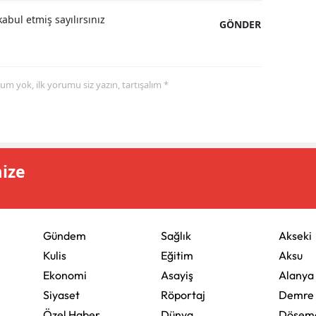
abul etmiş sayılırsınız
GÖNDER
yorum yok, ilk yorumu siz yazın, tartışalım *
mize
Gündem
Sağlık
Akseki
Kulis
Eğitim
Aksu
Ekonomi
Asayiş
Alanya
Siyaset
Röportaj
Demre
Özel Haber
Dünya
Döşeme