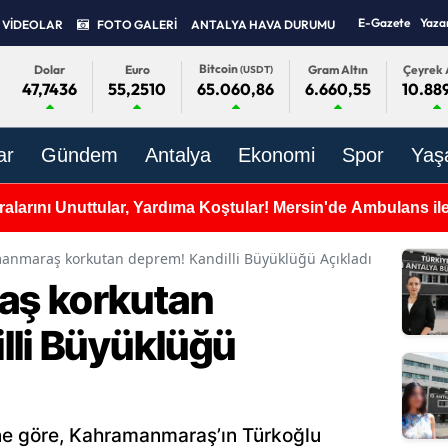
E-Gazete
Yaza
VİDEOLAR
FOTO GALERİ
ANTALYA HAVA DURUMU
Bitcoin
Dolar
Euro
Gram Altın
Çeyrek 
(USDT)
47,7436
55,2510
6.660,55
10.88
65.060,86
ar
Gündem
Antalya
Ekonomi
Spor
Yaş
alarını Unuttular, Yardıma Koştular! Mersin'de Ambulans ile 
anmaraş korkutan deprem! Kandilli Büyüklüğü Açıkladı
ş korkutan
lli Büyüklüğü
ine göre, Kahramanmaraş’ın Türkoğlu