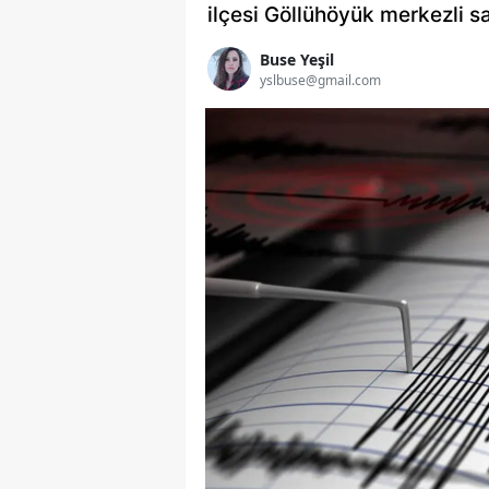
ilçesi Göllühöyük merkezli 
Buse Yeşil
yslbuse@gmail.com