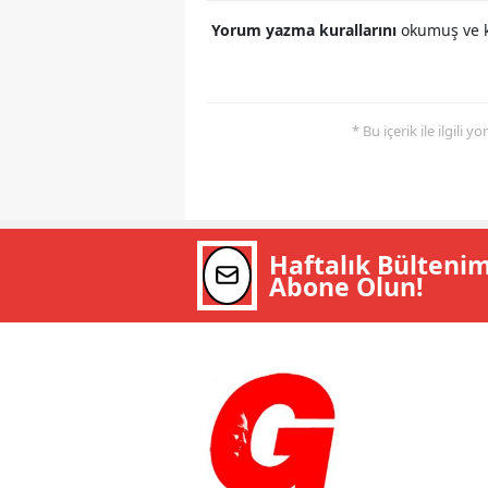
Yorum yazma kurallarını
okumuş ve k
* Bu içerik ile ilgili 
Haftalık Bülteni
Abone Olun!