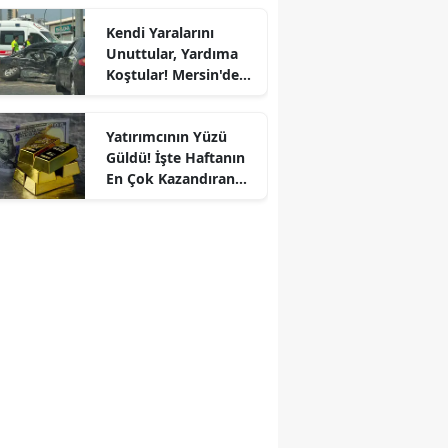
Kendi Yaralarını
Unuttular, Yardıma
Koştular! Mersin'de
Ambulans ile
Otomobil Çarpıştı, 5
Yatırımcının Yüzü
Yaralı!
Güldü! İşte Haftanın
En Çok Kazandıran
Yatırım Araçları ve
Hisseleri