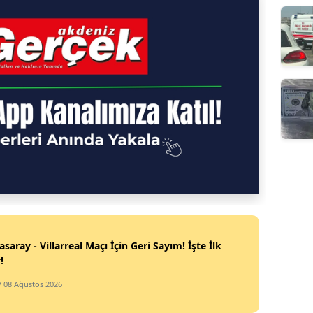
asaray - Villarreal Maçı İçin Geri Sayım! İşte İlk
!
/ 08 Ağustos 2026