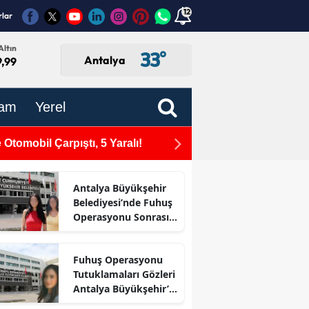
12
rlar
Altın
33
°
Antalya
9,99
am
Yerel
Otomobil Çarpıştı, 5 Yaralı!
Dokumapark'taki Hababam S
Antalya Büyükşehir
Belediyesi’nde Fuhuş
Operasyonu Sonrası
İlk Adım
Fuhuş Operasyonu
Tutuklamaları Gözleri
Antalya Büyükşehir’e
Çevirdi