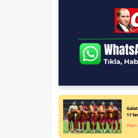
Galat
11'ler
#Spor