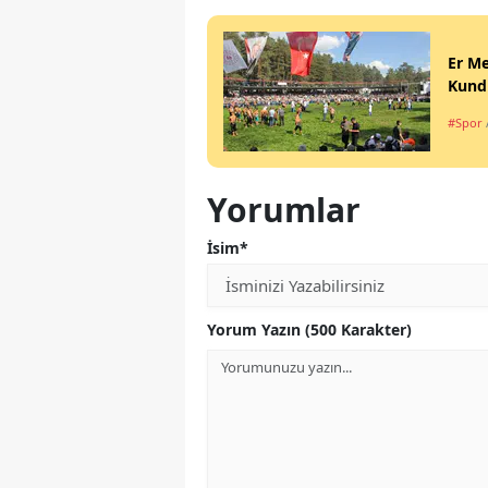
Er Me
Kundu
#Spor
Yorumlar
İsim*
Yorum Yazın (500 Karakter)