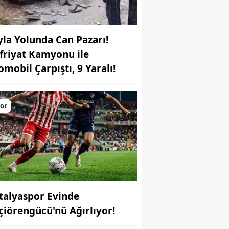
yla Yolunda Can Pazarı!
friyat Kamyonu ile
omobil Çarpıştı, 9 Yaralı!
or
talyaspor Evinde
çiörengücü'nü Ağırlıyor!