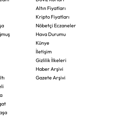
Altın Fiyatları
Kripto Fiyatları
şa
Nöbetçi Eczaneler
ğmuş
Hava Durumu
Künye
İletişim
Gizlilik İlkeleri
Haber Arşivi
ltı
Gazete Arşivi
li
a
gat
aşa