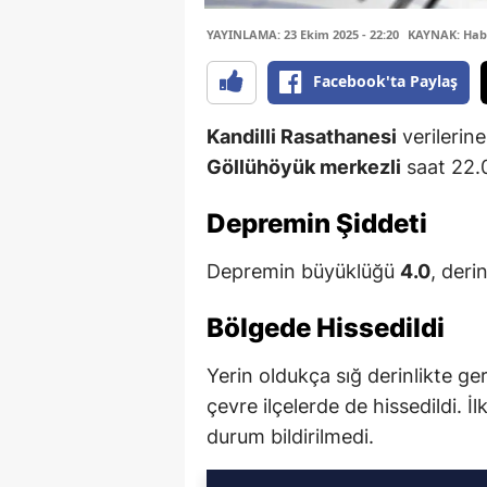
YAYINLAMA: 23 Ekim 2025 - 22:20
KAYNAK: Hab
Facebook'ta Paylaş
Kandilli Rasathanesi
verilerin
Göllühöyük merkezli
saat 22.
Depremin Şiddeti
Depremin büyüklüğü
4.0
, derin
Bölgede Hissedildi
Yerin oldukça sığ derinlikte g
çevre ilçelerde de hissedildi. 
durum bildirilmedi.