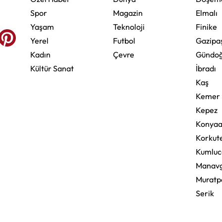
Spor
Magazin
Elmalı
Yaşam
Teknoloji
Finike
Yerel
Futbol
Gazipa
Kadın
Çevre
Gündo
Kültür Sanat
İbradı
Kaş
Kemer
Kepez
Konyaa
Korkute
Kumluc
Manav
Muratp
Serik