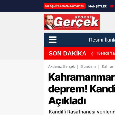
08 Ağustos 2026, Cumartesi
MANŞETLER
Resmi İlanl
SON DAKİKA
yonu ile Otomobil Çarpıştı, 9 Yaralı!
Kendi Yar
Akdeniz Gerçek
|
Gündem
|
Kahram
Kahramanmara
deprem! Kandi
Açıkladı
Kandilli Rasathanesi veriler