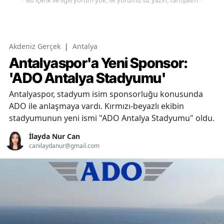
* Bu içerik ile ilgili yorum yok, ilk yorumu siz yazın, tartışalım *
Akdeniz Gerçek
|
Antalya
Antalyaspor'a Yeni Sponsor:
'ADO Antalya Stadyumu'
Antalyaspor, stadyum isim sponsorluğu konusunda
ADO ile anlaşmaya vardı. Kırmızı-beyazlı ekibin
stadyumunun yeni ismi "ADO Antalya Stadyumu" oldu.
İlayda Nur Can
canilaydanur@gmail.com