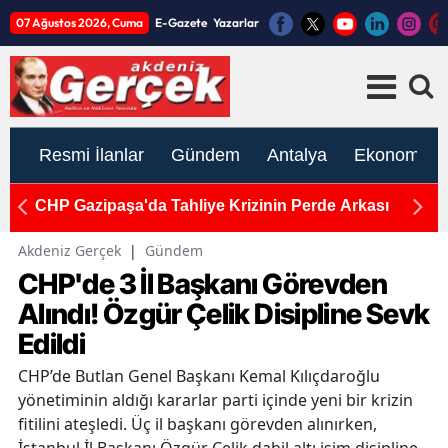
07 Ağustos 2026, Cuma
E-Gazete
Yazarlar
Resmi İlanlar
Gündem
Antalya
Ekonomi
CHP Gazipaşa'da Tahliye Krizinin Perde Arkası
Se
Akdeniz Gerçek
|
Gündem
CHP'de 3 İl Başkanı Görevden
Alındı! Özgür Çelik Disipline Sevk
Edildi
CHP’de Butlan Genel Başkanı Kemal Kılıçdaroğlu
yönetiminin aldığı kararlar parti içinde yeni bir krizin
fitilini ateşledi. Üç il başkanı görevden alınırken,