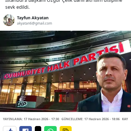
İstanbul İl Başkanı Özgür Çelik dahil altı isim disipline
sevk edildi.
Tayfun Akyatan
akyatan6@gmail.com
YAYINLAMA: 17 Haziran 2026 - 17:30
GÜNCELLEME: 17 Haziran 2026 - 18:06
KAYN