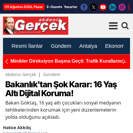
09 Ağustos 2026, Pazar
E-Gazete
Yazarlar
Resmi İlanlar
Gündem
Antalya
Ekonomi
ro!
Minikler Direksiyon Başına Geçti: Trafik Kurallarını
Y
Öğrendi!
T
Akdeniz Gerçek
|
Gündem
Bakanlık'tan Şok Karar: 16 Yaş
Altı Dijital Koruma!
Bakan Göktaş, 16 yaş altı çocukları sosyal medyanın
tehlikelerinden korumak için yeni düzenlemelerin
yolda olduğunu açıkladı.
Hatice Akkılıç