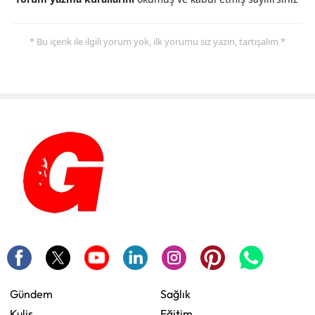
* Bu içerik ile ilgili yorum yok, ilk yorumu siz yazın, tartışalım *
Gündem
Sağlık
Kulis
Eğitim