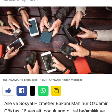
haticeakkilic35@gmail.com
YAYINLAMA: 11 Ekim 2025 - 18:01
KAYNAK: Haber Merkezi
Aile ve Sosyal Hizmetler Bakanı Mahinur Özdemir
Göktaş, 16 yaş altı çocukların dijital bağımlılık ve