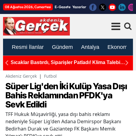
08 Ağustos 2026, Cumartesi
E-Gazete
Yazarlar
Resmi İlanlar
Gündem
Antalya
Ekonomi
okak
Sıcaklar Bastırdı, Siparişler Patladı! Klima Talebi
An
e Son
Yüzde 171 Arttı
Akdeniz Gerçek
|
Futbol
Süper Lig'den İki Kulüp Yasa Dışı
Bahis Reklamından PFDK'ya
Sevk Edildi
TFF Hukuk Müşavirliği, yasa dışı bahis reklamı
nedeniyle Süper Lig'den Adana Demirspor Başkanı
Bedirhan Durak ve Gaziantep FK Başkanı Memik