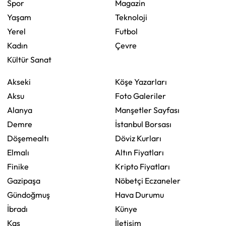
Spor
Magazin
Yaşam
Teknoloji
Yerel
Futbol
Kadın
Çevre
Kültür Sanat
Akseki
Köşe Yazarları
Aksu
Foto Galeriler
Alanya
Manşetler Sayfası
Demre
İstanbul Borsası
Döşemealtı
Döviz Kurları
Elmalı
Altın Fiyatları
Finike
Kripto Fiyatları
Gazipaşa
Nöbetçi Eczaneler
Gündoğmuş
Hava Durumu
İbradı
Künye
Kaş
İletişim