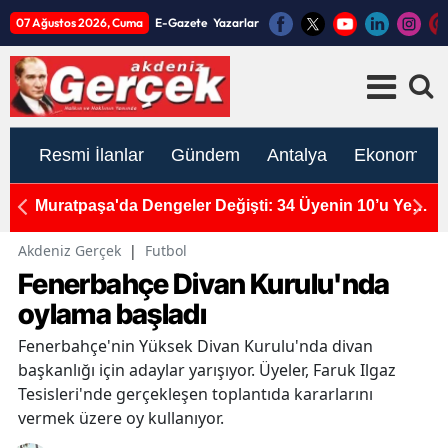
07 Ağustos 2026, Cuma
E-Gazete
Yazarlar
Resmi İlanlar
Gündem
Antalya
Ekonomi
çtı:
Muratpaşa'da Dengeler Değişti: 34 Üyenin 10’u Yeni
A
Parti’de!
S
Akdeniz Gerçek
|
Futbol
Fenerbahçe Divan Kurulu'nda
oylama başladı
Fenerbahçe'nin Yüksek Divan Kurulu'nda divan
başkanlığı için adaylar yarışıyor. Üyeler, Faruk Ilgaz
Tesisleri'nde gerçekleşen toplantıda kararlarını
vermek üzere oy kullanıyor.