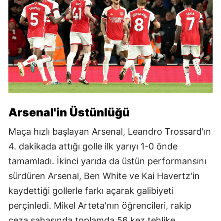
Arsenal'in Üstünlüğü
Maça hızlı başlayan Arsenal, Leandro Trossard'ın
4. dakikada attığı golle ilk yarıyı 1-0 önde
tamamladı. İkinci yarıda da üstün performansını
sürdüren Arsenal, Ben White ve Kai Havertz'in
kaydettiği gollerle farkı açarak galibiyeti
perçinledi. Mikel Arteta'nın öğrencileri, rakip
ceza sahasında toplamda 56 kez tehlike