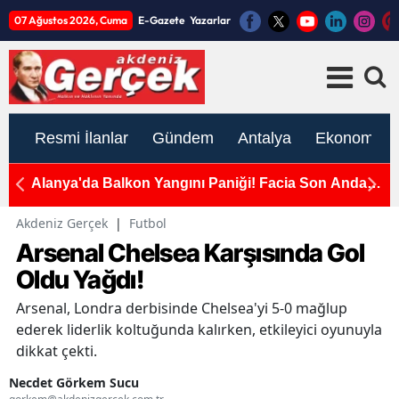
07 Ağustos 2026, Cuma
E-Gazete
Yazarlar
Resmi İlanlar
Gündem
Antalya
Ekonomi
Alanya'da Balkon Yangını Paniği! Facia Son Anda
A
Önlenildi
"
Akdeniz Gerçek
|
Futbol
Arsenal Chelsea Karşısında Gol
Oldu Yağdı!
Arsenal, Londra derbisinde Chelsea'yi 5-0 mağlup
ederek liderlik koltuğunda kalırken, etkileyici oyunuyla
dikkat çekti.
Necdet Görkem Sucu