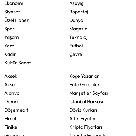
Ekonomi
Asayiş
Siyaset
Röportaj
Özel Haber
Dünya
Spor
Magazin
Yaşam
Teknoloji
Yerel
Futbol
Kadın
Çevre
Kültür Sanat
Akseki
Köşe Yazarları
Aksu
Foto Galeriler
Alanya
Manşetler Sayfası
Demre
İstanbul Borsası
Döşemealtı
Döviz Kurları
Elmalı
Altın Fiyatları
Finike
Kripto Fiyatları
Gazipaşa
Nöbetçi Eczaneler