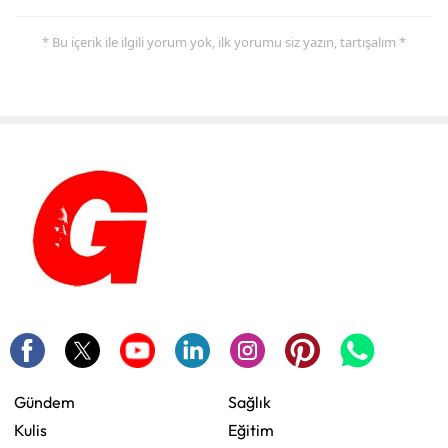
* Bu içerik ile ilgili yorum yok, ilk yorumu siz yazın, tartışalım *
Gündem
Sağlık
Kulis
Eğitim