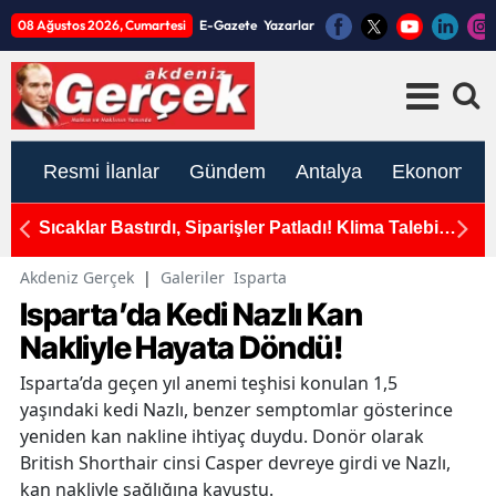
08 Ağustos 2026, Cumartesi
E-Gazete
Yazarlar
Resmi İlanlar
Gündem
Antalya
Ekonomi
okak
Sıcaklar Bastırdı, Siparişler Patladı! Klima Talebi
An
e Son
Yüzde 171 Arttı
Akdeniz Gerçek
|
Galeriler
Isparta
Isparta’da Kedi Nazlı Kan
Nakliyle Hayata Döndü!
Isparta’da geçen yıl anemi teşhisi konulan 1,5
yaşındaki kedi Nazlı, benzer semptomlar gösterince
yeniden kan nakline ihtiyaç duydu. Donör olarak
British Shorthair cinsi Casper devreye girdi ve Nazlı,
kan nakliyle sağlığına kavuştu.