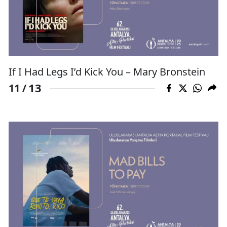
If I Had Legs I’d Kick You – Mary Bronstein
13
11 /