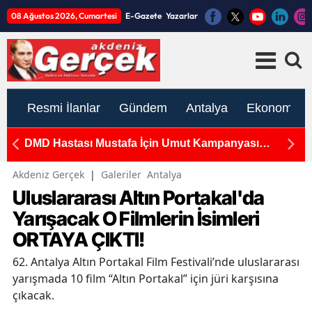
08 Ağustos 2026, Cumartesi
E-Gazete
Yazarlar
Resmi İlanlar
Gündem
Antalya
Ekonomi
DMD Hastası Mustafa İçin Umut Kampanyası
A
Sürüyor
K
Akdeniz Gerçek
|
Galeriler
Antalya
Uluslararası Altın Portakal'da
Yarışacak O Filmlerin İsimleri
ORTAYA ÇIKTI!
62. Antalya Altın Portakal Film Festivali’nde uluslararası
yarışmada 10 film “Altın Portakal” için jüri karşısına
çıkacak.