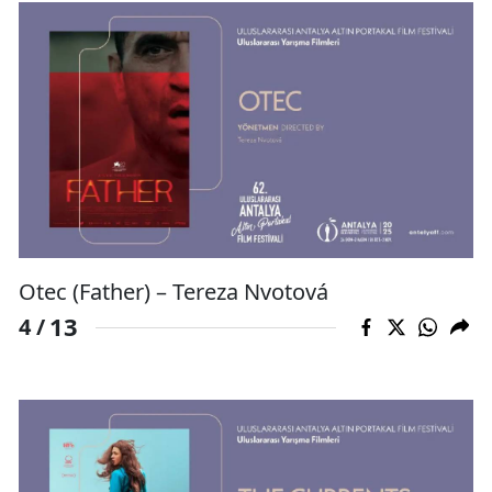
Otec (Father) – Tereza Nvotová
13
4 /