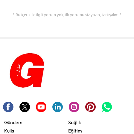
* Bu içerik ile ilgili yorum yok, ilk yorumu siz yazın, tartışalım *
Gündem
Sağlık
Kulis
Eğitim