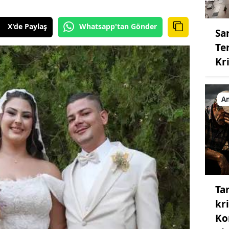
X'de Paylaş
Whatsapp'tan Gönder
Sa
Te
Kri
An
Ta
kri
Ko