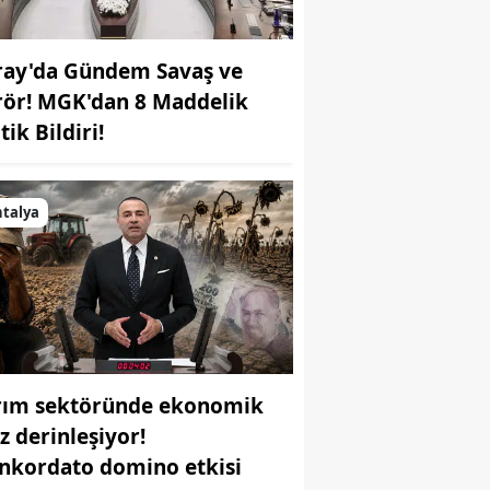
ray'da Gündem Savaş ve
rör! MGK'dan 8 Maddelik
tik Bildiri!
talya
rım sektöründe ekonomik
z derinleşiyor!
nkordato domino etkisi