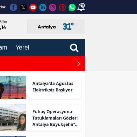
12
rlar
ltın
31
°
Antalya
,14
am
Yerel
Kumluca'daki Yangın Bölg
!
Antalya'da Ağustos
Elektriksiz Başlıyor
Fuhuş Operasyonu
Tutuklamaları Gözleri
Antalya Büyükşehir’e
Çevirdi