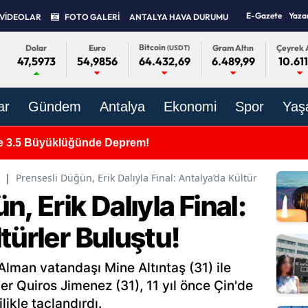
E-Gazete
Yaza
VİDEOLAR
FOTO GALERİ
ANTALYA HAVA DURUMU
Bitcoin
Dolar
Euro
Gram Altın
Çeyrek A
(USDT)
47,5973
54,9856
6.489,99
10.611
64.432,69
ar
Gündem
Antalya
Ekonomi
Spor
Yaş
e 3.5 Büyüklüğünde Deprem!
|
Prensesli Düğün, Erik Dalıyla Final: Antalya’da Kültürler Buluştu
, Erik Dalıyla Final:
türler Buluştu!
lman vatandaşı Mine Altıntaş (31) ile
r Quiros Jimenez (31), 11 yıl önce Çin'de
likle taçlandırdı.