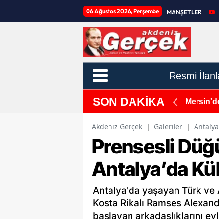
06 Ağustos 2026, Perşembe
MANŞETLER
Resmi İlanl
SON DAKİKA
 sektöründe ekonomik kriz derinleşiyor, konkordato
Mersin'd
Akdeniz Gerçek
|
Galeriler
|
Antalya
Prensesli Düğün
Antalya’da Kül
Antalya'da yaşayan Türk ve A
Kosta Rikalı Ramses Alexande
başlayan arkadaşlıklarını evli