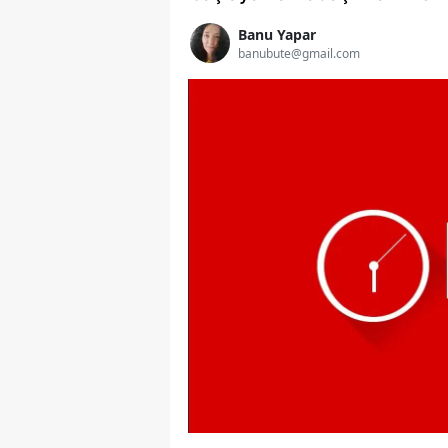
Banu Yapar
banubute@gmail.com