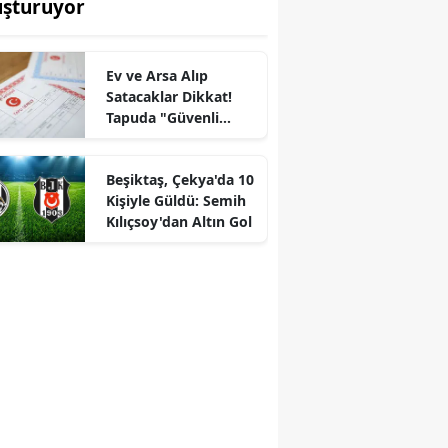
uşturuyor
Ev ve Arsa Alıp
Satacaklar Dikkat!
Tapuda "Güvenli
Ödeme Sistemi"
Ertelendi
Beşiktaş, Çekya'da 10
Kişiyle Güldü: Semih
Kılıçsoy'dan Altın Gol