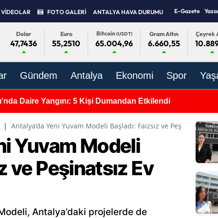
E-Gazete
Yaza
VİDEOLAR
FOTO GALERİ
ANTALYA HAVA DURUMU
Bitcoin
Dolar
Euro
Gram Altın
Çeyrek A
(USDT)
47,7436
55,2510
6.660,55
10.889
65.004,96
ar
Gündem
Antalya
Ekonomi
Spor
Yaş
da Bugün Hangi Eczaneler Nöbetçi? (8 Ağustos)
|
Antalya’da Yeni Yuvam Modeli Başladı: Faizsiz ve Peşinatsız Ev F
ni Yuvam Modeli
iz ve Peşinatsız Ev
odeli, Antalya’daki projelerde de