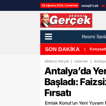
08 Ağustos 2026, Cumartesi
MANŞETLER
Resmi İlanl
SON DAKİKA
lendi
Antalya'
Akdeniz Gerçek
|
Galeriler
|
Antalya
Antalya’da Ye
Başladı: Faizs
Fırsatı
Emlak Konut’un Yeni Yuvam M