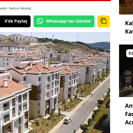
bir: Hatice Akkılıç
X'de Paylaş
Whatsapp'tan Gönder
Ka
Kat
Ko
An
Fa
Ac