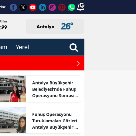
12
rlar
ltın
26
°
Antalya
,99
am
Yerel
Kaleiçi'nde Gece Nüfusu 10
ırsatı
Antalya Büyükşehir
Belediyesi’nde Fuhuş
Operasyonu Sonrası
İlk Adım
Fuhuş Operasyonu
Tutuklamaları Gözleri
Antalya Büyükşehir’e
Çevirdi