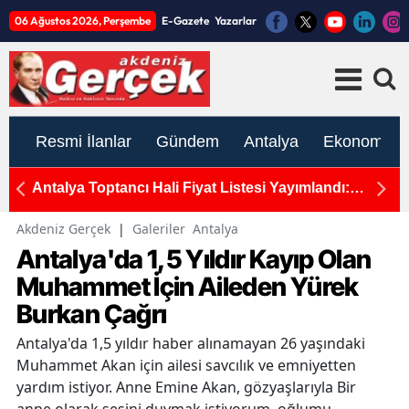
06 Ağustos 2026, Perşembe
E-Gazete
Yazarlar
Resmi İlanlar
Gündem
Antalya
Ekonomi
rcek
Antalya Toptancı Hali Fiyat Listesi Yayımlandı:
T
Sebze ve Meyvede Son Durum
H
Akdeniz Gerçek
|
Galeriler
Antalya
Antalya'da 1,5 Yıldır Kayıp Olan
Muhammet İçin Aileden Yürek
Burkan Çağrı
Antalya'da 1,5 yıldır haber alınamayan 26 yaşındaki
Muhammet Akan için ailesi savcılık ve emniyetten
yardım istiyor. Anne Emine Akan, gözyaşlarıyla Bir