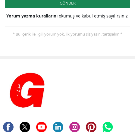
GÖNDER
Yorum yazma kurallarını
okumuş ve kabul etmiş sayılırsınız
* Bu içerik ile ilgili yorum yok, ilk yorumu siz yazın, tartışalım *