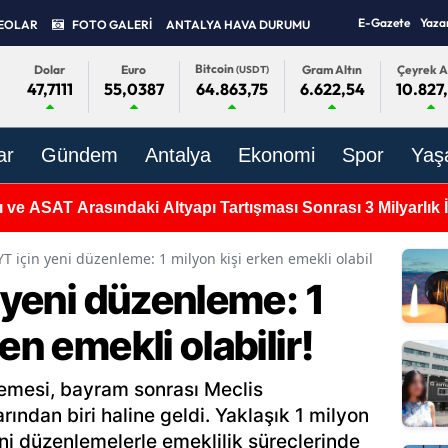
E-Gazete
Yaza
EOLAR
FOTO GALERİ
ANTALYA HAVA DURUMU
Bitcoin
Dolar
Euro
Gram Altın
Çeyrek A
(USDT)
47,7111
55,0387
6.622,54
10.827
64.863,75
ar
Gündem
Antalya
Ekonomi
Spor
Yaş
 ve ASAT Arasındaki Altyapı Tartışması Sonrası 3 Milyarlık İş
YT için yeni düzenleme: 1 milyon kişi erken emekli olabilir!
n yeni düzenleme: 1
en emekli olabilir!
lemesi, bayram sonrası Meclis
ından biri haline geldi. Yaklaşık 1 milyon
ni düzenlemelerle emeklilik süreçlerinde