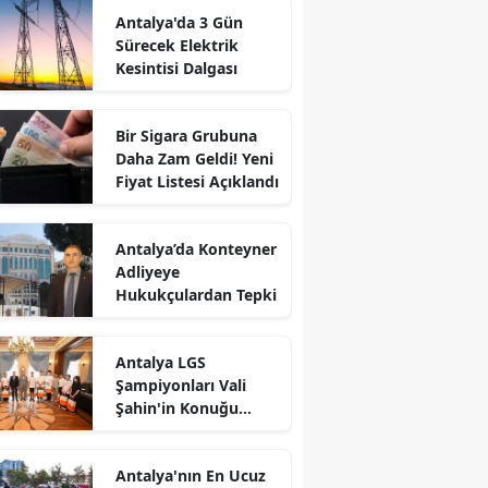
Antalya'da 3 Gün
Sürecek Elektrik
Kesintisi Dalgası
Bir Sigara Grubuna
Daha Zam Geldi! Yeni
Fiyat Listesi Açıklandı
Antalya’da Konteyner
Adliyeye
Hukukçulardan Tepki
Antalya LGS
Şampiyonları Vali
Şahin'in Konuğu
Oldu: 500 Tam Puan
Aldılar
Antalya'nın En Ucuz