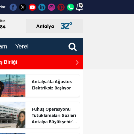
12
rlar
ltın
32
°
Antalya
,84
am
Yerel
 Birliği
27 Dönümlük Dev Tesis: M
Antalya'da Ağustos
Elektriksiz Başlıyor
Fuhuş Operasyonu
Tutuklamaları Gözleri
Antalya Büyükşehir’e
Çevirdi