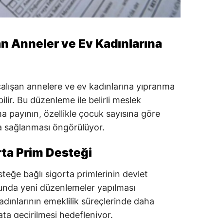
an Anneler ve Ev Kadınlarına
lışan annelere ve ev kadınlarına yıpranma
ir. Bu düzenleme ile belirli meslek
 payının, özellikle çocuk sayısına göre
da sağlanması öngörülüyor.
orta Prim Desteği
steğe bağlı sigorta primlerinin devlet
unda yeni düzenlemeler yapılması
dınlarının emeklilik süreçlerinde daha
ata geçirilmesi hedefleniyor.