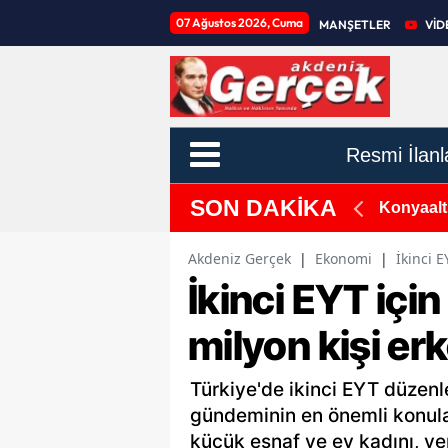
07 Ağustos 2026, Cuma
MANŞETLER
VİD
Resmi İlanl
SON DAKİKA
du: 500 Tam Puan Aldılar
Konyaaltı
Akdeniz Gerçek
|
Ekonomi
|
İkinci E
İkinci EYT içi
milyon kişi erk
Türkiye'de ikinci EYT düzen
gündeminin en önemli konular
küçük esnaf ve ev kadını, ye