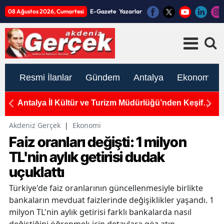
08 Ağustos 2026, Cumartesi
E-Gazete
Yazarlar
Resmi İlanlar
Gündem
Antalya
Ekonomi
de
Antalya İl Kültür ve Turizm Müdürlüğü’nden Keşif
A
Çağrısı: "İnsanlık Tarihinin İzleri, Karain’in
"
Derinliklerinde Saklı"
Akdeniz Gerçek
|
Ekonomi
Faiz oranları değişti: 1 milyon
TL'nin aylık getirisi dudak
uçuklattı
Türkiye'de faiz oranlarının güncellenmesiyle birlikte
bankaların mevduat faizlerinde değişiklikler yaşandı. 1
milyon TL'nin aylık getirisi farklı bankalarda nasıl