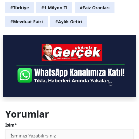
#Türkiye
#1 Milyon Tl
#Faiz Oranları
#Mevduat Faizi
#Aylık Getiri
Yorumlar
İsim*