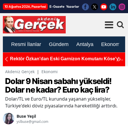
10 Ağustos 2026, Pazartesi
E-Gazete
Yazarlar
Resmi İlanlar
Gündem
Antalya
Ekonomi
n
Rektör Özkan'dan Eski Garnizon Komutanı Köse'ye
D
Vefa Dolu Ağırlama!
A
Akdeniz Gerçek
|
Ekonomi
Dolar 9 Nisan sabahı yükseldi!
Dolar ne kadar? Euro kaç lira?
Dolar/TL ve Euro/TL kurunda yaşanan yükselişler,
Türkiye'deki döviz piyasalarında hareketliliği arttırdı.
Buse Yeşil
yslbuse@gmail.com