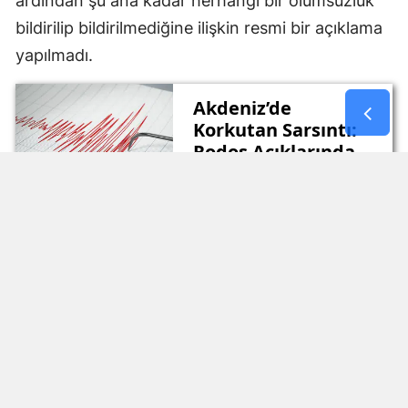
ardından şu ana kadar herhangi bir olumsuzluk
bildirilip bildirilmediğine ilişkin resmi bir açıklama
yapılmadı.
Akdeniz’de
Korkutan Sarsıntı:
Rodos Açıklarında
Deprem!
Gaziantep
Nurdağı'nda 4.6
Büyüklüğünde
Deprem
Kahramanmaraş
Göksun'da 3.5