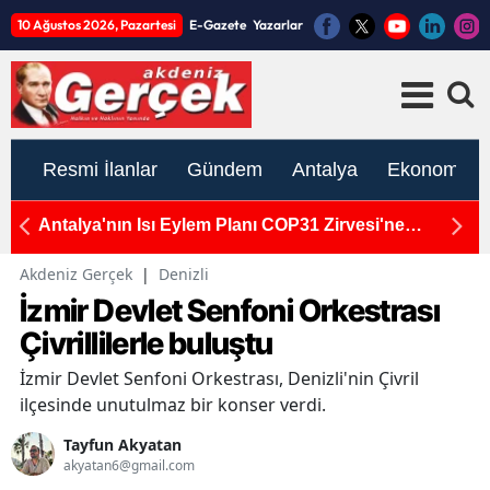
10 Ağustos 2026, Pazartesi
E-Gazete
Yazarlar
Resmi İlanlar
Gündem
Antalya
Ekonomi
n
Antalya'nın Isı Eylem Planı COP31 Zirvesi'ne
An
Hazırlanıyor
M
Akdeniz Gerçek
|
Denizli
İzmir Devlet Senfoni Orkestrası
Çivrillilerle buluştu
İzmir Devlet Senfoni Orkestrası, Denizli'nin Çivril
ilçesinde unutulmaz bir konser verdi.
Tayfun Akyatan
akyatan6@gmail.com