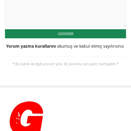
GÖNDER
Yorum yazma kurallarını
okumuş ve kabul etmiş sayılırsınız
* Bu içerik ile ilgili yorum yok, ilk yorumu siz yazın, tartışalım *