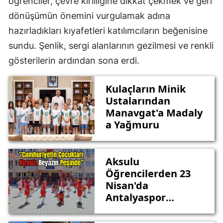
öğrenciler, çevre kirliliğine dikkat çekmek ve geri
dönüşümün önemini vurgulamak adına
hazırladıkları kıyafetleri katılımcıların beğenisine
sundu. Şenlik, sergi alanlarının gezilmesi ve renkli
gösterilerin ardından sona erdi.
Kulaçların Minik
Ustalarından
Manavgat'a Madaly
a Yağmuru
Aksulu
Öğrencilerden 23
Nisan'da
Antalyaspor
Koreografisi