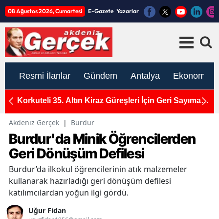
08 Ağustos 2026, Cumartesi
E-Gazete
Yazarlar
Resmi İlanlar
Gündem
Antalya
Ekonomi
1
Korkuteli 35. Altın Kiraz Güreşleri İçin Geri Sayıma
U
Başladı
A
Akdeniz Gerçek
|
Burdur
Burdur'da Minik Öğrencilerden
Geri Dönüşüm Defilesi
Burdur’da ilkokul öğrencilerinin atık malzemeler
kullanarak hazırladığı geri dönüşüm defilesi
katılımcılardan yoğun ilgi gördü.
Uğur Fidan