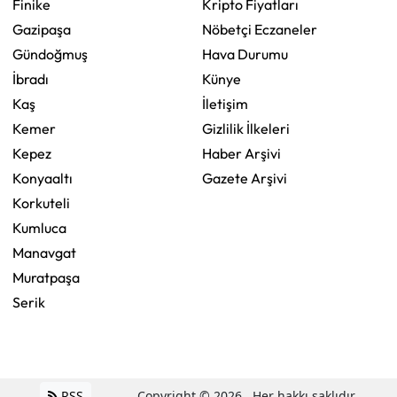
Finike
Kripto Fiyatları
Gazipaşa
Nöbetçi Eczaneler
Gündoğmuş
Hava Durumu
İbradı
Künye
Kaş
İletişim
Kemer
Gizlilik İlkeleri
Kepez
Haber Arşivi
Konyaaltı
Gazete Arşivi
Korkuteli
Kumluca
Manavgat
Muratpaşa
Serik
RSS
Copyright © 2026 . Her hakkı saklıdır.