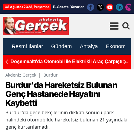
06 Ağustos 2026, Perşembe
E-Gazete
Yazarlar
Resmi İlanlar
Gündem
Antalya
Ekonomi
Döşemealtı'da Otomobil ile Elektrikli Araç Çarpıştı: 2
CH
Yaralı
De
Akdeniz Gerçek
|
Burdur
Burdur'da Hareketsiz Bulunan
Genç Hastanede Hayatını
Kaybetti
Burdur'da gece bekçilerinin dikkati sonucu park
halindeki otomobilde hareketsiz bulunan 21 yaşındaki
genç kurtarılamadı.