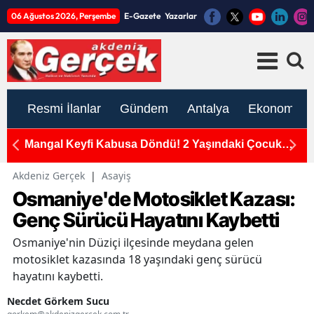
06 Ağustos 2026, Perşembe
E-Gazete
Yazarlar
Resmi İlanlar
Gündem
Antalya
Ekonomi
Mangal Keyfi Kabusa Döndü! 2 Yaşındaki Çocuk
A
Yola Fırlayınca Kaza Kaçınılmaz Oldu
At
Akdeniz Gerçek
|
Asayiş
Osmaniye'de Motosiklet Kazası:
Genç Sürücü Hayatını Kaybetti
Osmaniye'nin Düziçi ilçesinde meydana gelen
motosiklet kazasında 18 yaşındaki genç sürücü
hayatını kaybetti.
Necdet Görkem Sucu