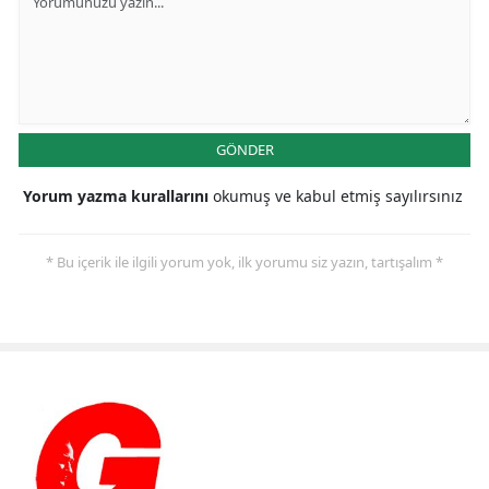
GÖNDER
Yorum yazma kurallarını
okumuş ve kabul etmiş sayılırsınız
* Bu içerik ile ilgili yorum yok, ilk yorumu siz yazın, tartışalım *