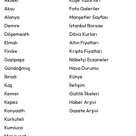
Akseki
Köşe Yazarları
Aksu
Foto Galeriler
Alanya
Manşetler Sayfası
Demre
İstanbul Borsası
Döşemealtı
Döviz Kurları
Elmalı
Altın Fiyatları
Finike
Kripto Fiyatları
Gazipaşa
Nöbetçi Eczaneler
Gündoğmuş
Hava Durumu
İbradı
Künye
Kaş
İletişim
Kemer
Gizlilik İlkeleri
Kepez
Haber Arşivi
Konyaaltı
Gazete Arşivi
Korkuteli
Kumluca