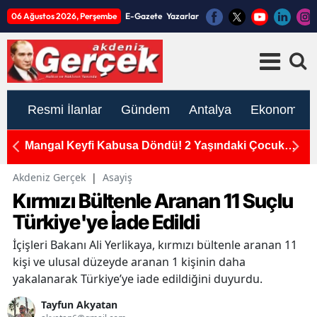
06 Ağustos 2026, Perşembe
E-Gazete
Yazarlar
Resmi İlanlar
Gündem
Antalya
Ekonomi
Mangal Keyfi Kabusa Döndü! 2 Yaşındaki Çocuk
A
Yola Fırlayınca Kaza Kaçınılmaz Oldu
At
Akdeniz Gerçek
|
Asayiş
Kırmızı Bültenle Aranan 11 Suçlu
Türkiye'ye İade Edildi
İçişleri Bakanı Ali Yerlikaya, kırmızı bültenle aranan 11
kişi ve ulusal düzeyde aranan 1 kişinin daha
yakalanarak Türkiye’ye iade edildiğini duyurdu.
Tayfun Akyatan