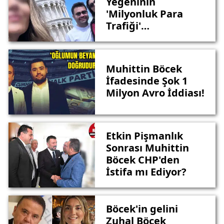
Yeğeninin
'Milyonluk Para
Trafiği'
İddianamede
Muhittin Böcek
İfadesinde Şok 1
Milyon Avro İddiası!
Etkin Pişmanlık
Sonrası Muhittin
Böcek CHP'den
İstifa mı Ediyor?
Böcek'in gelini
Zuhal Böcek