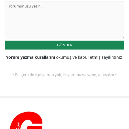
GÖNDER
Yorum yazma kurallarını
okumuş ve kabul etmiş sayılırsınız
* Bu içerik ile ilgili yorum yok, ilk yorumu siz yazın, tartışalım *