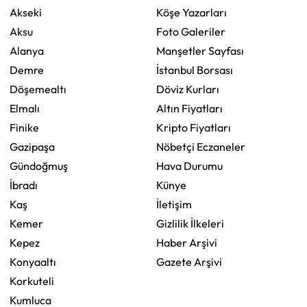
Akseki
Köşe Yazarları
Aksu
Foto Galeriler
Alanya
Manşetler Sayfası
Demre
İstanbul Borsası
Döşemealtı
Döviz Kurları
Elmalı
Altın Fiyatları
Finike
Kripto Fiyatları
Gazipaşa
Nöbetçi Eczaneler
Gündoğmuş
Hava Durumu
İbradı
Künye
Kaş
İletişim
Kemer
Gizlilik İlkeleri
Kepez
Haber Arşivi
Konyaaltı
Gazete Arşivi
Korkuteli
Kumluca