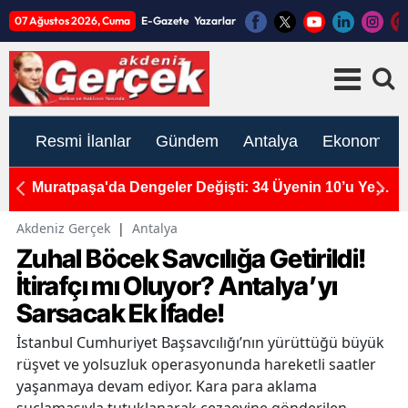
07 Ağustos 2026, Cuma
E-Gazete
Yazarlar
Resmi İlanlar
Gündem
Antalya
Ekonomi
çtı:
Muratpaşa'da Dengeler Değişti: 34 Üyenin 10’u Yeni
A
Parti’de!
S
Akdeniz Gerçek
|
Antalya
Zuhal Böcek Savcılığa Getirildi!
İtirafçı mı Oluyor? Antalya’yı
Sarsacak Ek İfade!
İstanbul Cumhuriyet Başsavcılığı’nın yürüttüğü büyük
rüşvet ve yolsuzluk operasyonunda hareketli saatler
yaşanmaya devam ediyor. Kara para aklama