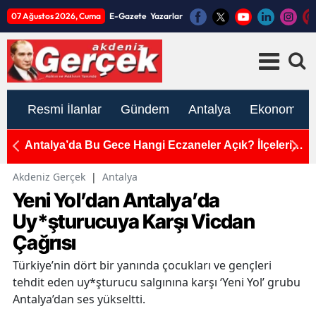
07 Ağustos 2026, Cuma
E-Gazete
Yazarlar
Resmi İlanlar
Gündem
Antalya
Ekonomi
Antalya’da Bu Gece Hangi Eczaneler Açık? İlçelerin
A
Tam Adres ve Telefon Listesi!
O
Akdeniz Gerçek
|
Antalya
Yeni Yol’dan Antalya’da
Uy*şturucuya Karşı Vicdan
Çağrısı
Türkiye’nin dört bir yanında çocukları ve gençleri
tehdit eden uy*şturucu salgınına karşı ‘Yeni Yol’ grubu
Antalya’dan ses yükseltti.