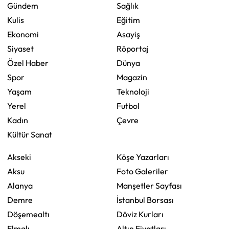
Gündem
Sağlık
Kulis
Eğitim
Ekonomi
Asayiş
Siyaset
Röportaj
Özel Haber
Dünya
Spor
Magazin
Yaşam
Teknoloji
Yerel
Futbol
Kadın
Çevre
Kültür Sanat
Akseki
Köşe Yazarları
Aksu
Foto Galeriler
Alanya
Manşetler Sayfası
Demre
İstanbul Borsası
Döşemealtı
Döviz Kurları
Elmalı
Altın Fiyatları