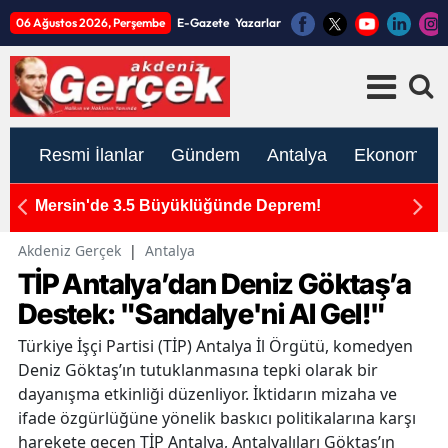
06 Ağustos 2026, Perşembe
E-Gazete
Yazarlar
Resmi İlanlar
Gündem
Antalya
Ekonomi
ım
Mersin'de 3.5 Büyüklüğünde Deprem!
K
ato
İ
Akdeniz Gerçek
|
Antalya
TİP Antalya’dan Deniz Göktaş’a
Destek: "Sandalye'ni Al Gel!"
Türkiye İşçi Partisi (TİP) Antalya İl Örgütü, komedyen
Deniz Göktaş’ın tutuklanmasına tepki olarak bir
dayanışma etkinliği düzenliyor. İktidarın mizaha ve
ifade özgürlüğüne yönelik baskıcı politikalarına karşı
harekete geçen TİP Antalya, Antalyalıları Göktaş’ın