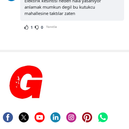
Elektirik kesintisi neden hala yasanıyor
anlamak mumkun degil bu kutukcu
mahallesine taktılar zaten
1
0
Yanıtla