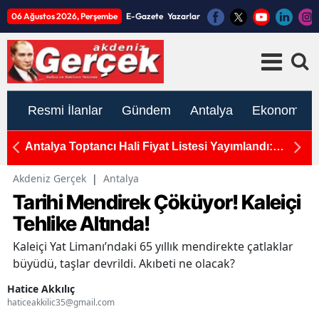
06 Ağustos 2026, Perşembe
E-Gazete
Yazarlar
Resmi İlanlar
Gündem
Antalya
Ekonomi
TBMM'de Kabul Edildi: Gazi ve Şehit Yakınlarının
E
Haklarında Yeni Dönem!
T
Akdeniz Gerçek
|
Antalya
Tarihi Mendirek Çöküyor! Kaleiçi
Tehlike Altında!
Kaleiçi Yat Limanı’ndaki 65 yıllık mendirekte çatlaklar
büyüdü, taşlar devrildi. Akıbeti ne olacak?
Hatice Akkılıç
haticeakkilic35@gmail.com