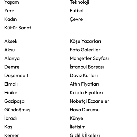
Yaşam
Teknoloji
Yerel
Futbol
Kadın
Çevre
Kültür Sanat
Akseki
Köşe Yazarları
Aksu
Foto Galeriler
Alanya
Manşetler Sayfası
Demre
İstanbul Borsası
Döşemealtı
Döviz Kurları
Elmalı
Altın Fiyatları
Finike
Kripto Fiyatları
Gazipaşa
Nöbetçi Eczaneler
Gündoğmuş
Hava Durumu
İbradı
Künye
Kaş
İletişim
Kemer
Gizlilik İlkeleri