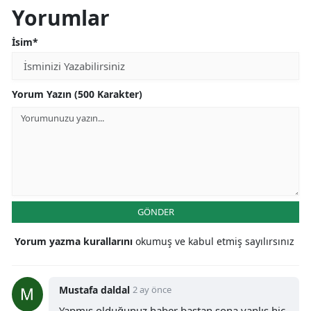
Yorumlar
İsim*
Yorum Yazın (500 Karakter)
GÖNDER
Yorum yazma kurallarını
okumuş ve kabul etmiş sayılırsınız
Mustafa daldal
2 ay önce
Yapmış olduğunuz haber baştan sona yanlış hiç