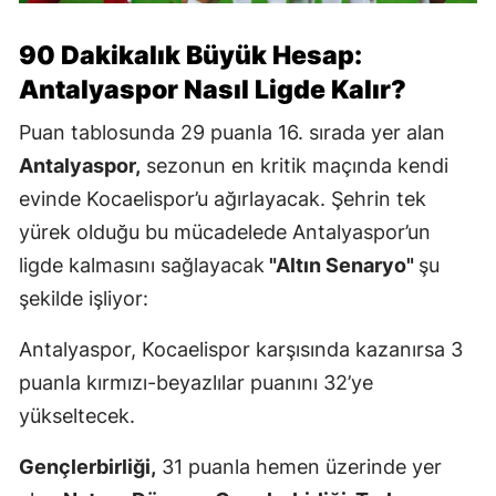
90 Dakikalık Büyük Hesap:
Antalyaspor Nasıl Ligde Kalır?
Puan tablosunda 29 puanla 16. sırada yer alan
Antalyaspor,
sezonun en kritik maçında kendi
evinde Kocaelispor’u ağırlayacak. Şehrin tek
yürek olduğu bu mücadelede Antalyaspor’un
ligde kalmasını sağlayacak
"Altın Senaryo"
şu
şekilde işliyor:
Antalyaspor, Kocaelispor karşısında kazanırsa 3
puanla kırmızı-beyazlılar puanını 32’ye
yükseltecek.
Gençlerbirliği,
31 puanla hemen üzerinde yer