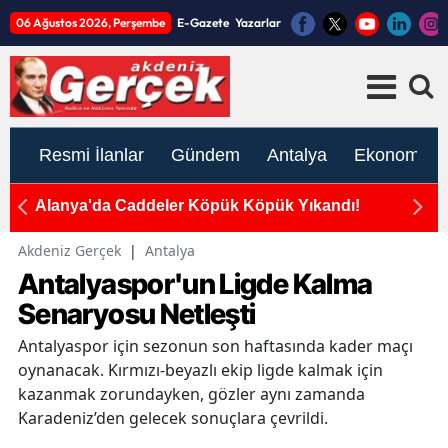
06 Ağustos 2026, Perşembe
E-Gazete
Yazarlar
Resmi İlanlar
Gündem
Antalya
Ekonomi
OB
Alanya'da Caddeler Köpük Köpük Yıkandı!
Ye
P
Akdeniz Gerçek
|
Antalya
Antalyaspor'un Ligde Kalma
Senaryosu Netleşti
Antalyaspor için sezonun son haftasında kader maçı
oynanacak. Kırmızı-beyazlı ekip ligde kalmak için
kazanmak zorundayken, gözler aynı zamanda
Karadeniz’den gelecek sonuçlara çevrildi.