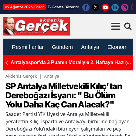
09 Ağustos 2026, Pazar
E-Gazete
Yazarlar
Resmi İlanlar
Gündem
Antalya
Ekonomi
kranı
Antalyaspor'da 3 Puanın Moraliyle 2. Haftaya Hazırlık
A
Başladı: Korkmaz Yönetiminde 2 Grup Çalıştı
B
Akdeniz Gerçek
|
Antalya
SP Antalya Milletvekili Kılıç’tan
Dereboğazı İsyanı: " Bu Ölüm
Yolu Daha Kaç Can Alacak?"
Saadet Partisi YİK Üyesi ve Antalya Milletvekili
Şerafettin Kılıç, Isparta ve Antalya’yı birbirine bağlayan
Dereboğazı Yolu’ndaki bitmeyen çalışmaları ve peş