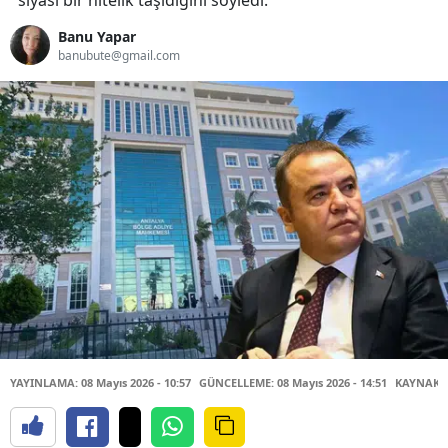
siyasi bir nitelik taşıdığını söyledi.
Banu Yapar
banubute@gmail.com
YAYINLAMA: 08 Mayıs 2026 - 10:57
GÜNCELLEME: 08 Mayıs 2026 - 14:51
KAYNAK: 