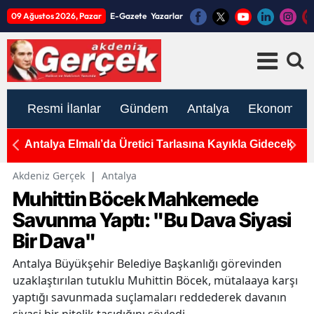
09 Ağustos 2026, Pazar
E-Gazete
Yazarlar
Resmi İlanlar
Gündem
Antalya
Ekonomi
vi
Antalya Elmalı’da Üretici Tarlasına Kayıkla Gidecek
G
P
Akdeniz Gerçek
|
Antalya
Muhittin Böcek Mahkemede
Savunma Yaptı: "Bu Dava Siyasi
Bir Dava"
Antalya Büyükşehir Belediye Başkanlığı görevinden
uzaklaştırılan tutuklu Muhittin Böcek, mütalaaya karşı
yaptığı savunmada suçlamaları reddederek davanın