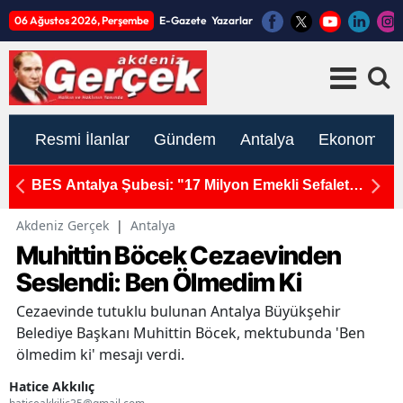
06 Ağustos 2026, Perşembe
E-Gazete
Yazarlar
Resmi İlanlar
Gündem
Antalya
Ekonomi
ykeli
BES Antalya Şubesi: "17 Milyon Emekli Sefalet
A
İçinde"
Y
Akdeniz Gerçek
|
Antalya
Muhittin Böcek Cezaevinden
Seslendi: Ben Ölmedim Ki
Cezaevinde tutuklu bulunan Antalya Büyükşehir
Belediye Başkanı Muhittin Böcek, mektubunda 'Ben
ölmedim ki' mesajı verdi.
Hatice Akkılıç