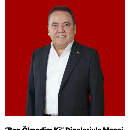
“Ben Ölmedim Ki” Dizeleriyle Mesaj