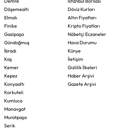
Demre
İstanbul Borsası
Döşemealtı
Döviz Kurları
Elmalı
Altın Fiyatları
Finike
Kripto Fiyatları
Gazipaşa
Nöbetçi Eczaneler
Gündoğmuş
Hava Durumu
İbradı
Künye
Kaş
İletişim
Kemer
Gizlilik İlkeleri
Kepez
Haber Arşivi
Konyaaltı
Gazete Arşivi
Korkuteli
Kumluca
Manavgat
Muratpaşa
Serik