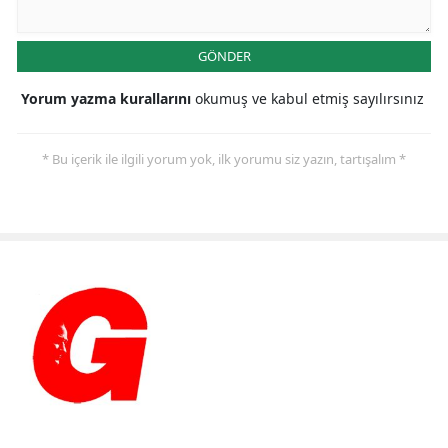
GÖNDER
Yorum yazma kurallarını
okumuş ve kabul etmiş sayılırsınız
* Bu içerik ile ilgili yorum yok, ilk yorumu siz yazın, tartışalım *