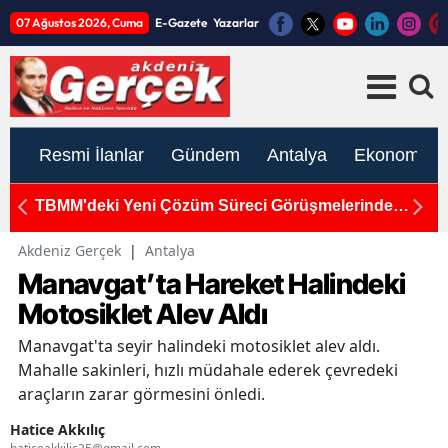
07 Ağustos 2026, Cuma
E-Gazete
Yazarlar
Resmi İlanlar
Gündem
Antalya
Ekonomi
TBMM'deki Yeni Çözüm Süreci Görüşmelerinde
M
Antalyalı Vekiller Karşı Karşıya Geldi
K
Akdeniz Gerçek
|
Antalya
Manavgat’ta Hareket Halindeki
Motosiklet Alev Aldı
Manavgat'ta seyir halindeki motosiklet alev aldı.
Mahalle sakinleri, hızlı müdahale ederek çevredeki
araçların zarar görmesini önledi.
Hatice Akkılıç