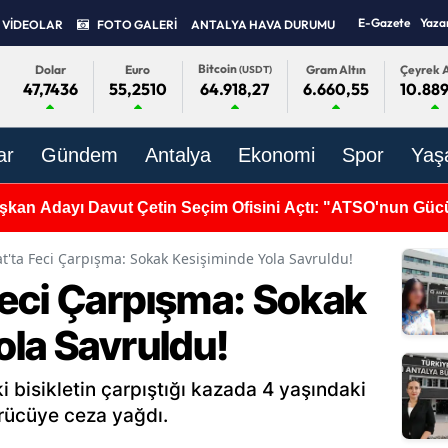
E-Gazete
Yaza
VİDEOLAR
FOTO GALERİ
ANTALYA HAVA DURUMU
Bitcoin
Dolar
Euro
Gram Altın
Çeyrek A
(USDT)
47,7436
55,2510
6.660,55
10.889
64.918,27
ar
Gündem
Antalya
Ekonomi
Spor
Yaş
'da Dengeler Değişti: 34 Üyenin 10’u Yeni Parti’de!
'ta Feci Çarpışma: Sokak Kesişiminde Yola Savruldu!
eci Çarpışma: Sokak
ola Savruldu!
 bisikletin çarpıştığı kazada 4 yaşındaki
ürücüye ceza yağdı.