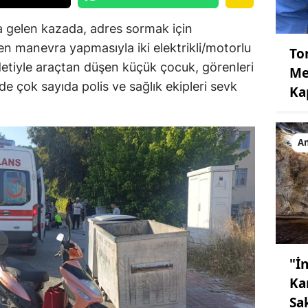
 gelen kazada, adres sormak için
n manevra yapmasıyla iki elektrikli/motorlu
To
detiyle araçtan düşen küçük çocuk, görenleri
Me
de çok sayıda polis ve sağlık ekipleri sevk
Ka
An
"İn
Ka
Sa