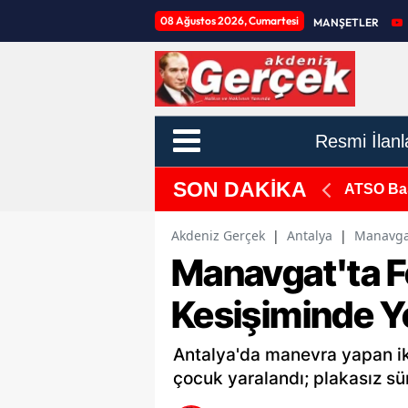
08 Ağustos 2026, Cumartesi
MANŞETLER
Resmi İlanl
SON DAKİKA
: "ATSO'nun Gücü Zayıfladı"
Muratpaşa
Akdeniz Gerçek
|
Antalya
|
Manavgat
Manavgat'ta F
Kesişiminde Y
Antalya'da manevra yapan iki
çocuk yaralandı; plakasız s