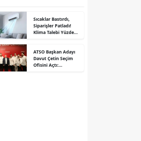
Sıcaklar Bastırdı,
Siparişler Patladı!
Klima Talebi Yüzde
171 Arttı
ATSO Başkan Adayı
Davut Çetin Seçim
Ofisini Açtı:
"ATSO'nun Gücü
Zayıfladı"