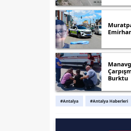
Muratpa
Emirhan
Manavga
Çarpışm
Burktu
#Antalya
#Antalya Haberleri