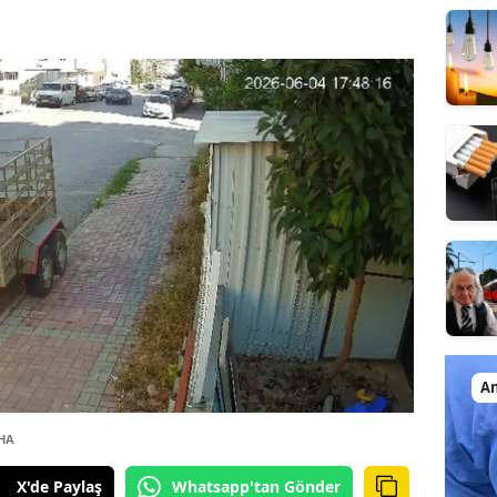
An
İHA
X'de Paylaş
Whatsapp'tan Gönder