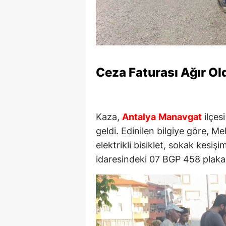
Ceza Faturası Ağır Old
Kaza,
Antalya
Manavgat
ilçes
geldi. Edinilen bilgiye göre, Me
elektrikli bisiklet, sokak kesi
idaresindeki 07 BGP 458 plakalı