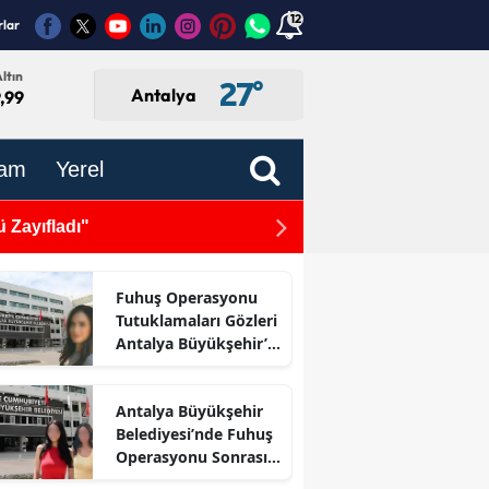
12
rlar
ltın
27
°
Antalya
,99
am
Yerel
Antalyaspor'a Yeni Spons
Fuhuş Operasyonu
Tutuklamaları Gözleri
Antalya Büyükşehir’e
Çevirdi
Antalya Büyükşehir
Belediyesi’nde Fuhuş
Operasyonu Sonrası
İlk Adım