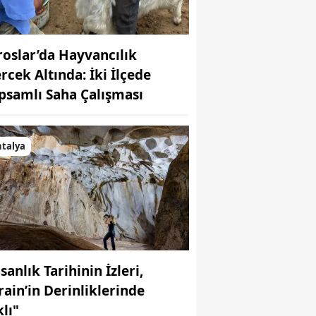
roslar’da Hayvancılık
rcek Altında: İki İlçede
psamlı Saha Çalışması
talya
sanlık Tarihinin İzleri,
rain’in Derinliklerinde
klı"