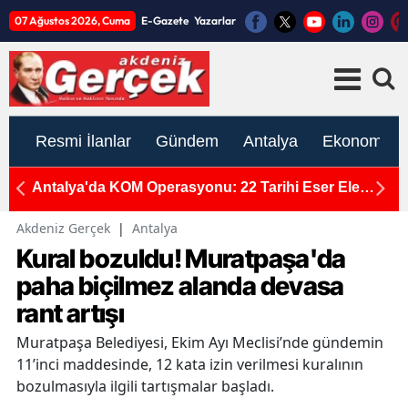
07 Ağustos 2026, Cuma
E-Gazete
Yazarlar
Resmi İlanlar
Gündem
Antalya
Ekonomi
Kontrolden Çıkan Otomobil Şarampole Uçtu: 3 Kişi
S
Yaralandı!
Ça
Akdeniz Gerçek
|
Antalya
Kural bozuldu! Muratpaşa'da
paha biçilmez alanda devasa
rant artışı
Muratpaşa Belediyesi, Ekim Ayı Meclisi’nde gündemin
11’inci maddesinde, 12 kata izin verilmesi kuralının
bozulmasıyla ilgili tartışmalar başladı.