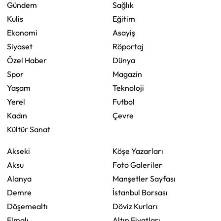
Gündem
Sağlık
Kulis
Eğitim
Ekonomi
Asayiş
Siyaset
Röportaj
Özel Haber
Dünya
Spor
Magazin
Yaşam
Teknoloji
Yerel
Futbol
Kadın
Çevre
Kültür Sanat
Akseki
Köşe Yazarları
Aksu
Foto Galeriler
Alanya
Manşetler Sayfası
Demre
İstanbul Borsası
Döşemealtı
Döviz Kurları
Elmalı
Altın Fiyatları