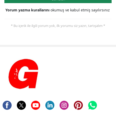
Yorum yazma kurallarını
okumuş ve kabul etmiş sayılırsınız
* Bu içerik ile ilgili yorum yok, ilk yorumu siz yazın, tartışalım *