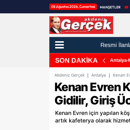
08 Ağustos 2026, Cumartesi
MANŞETLER
Resmi İlanl
SON DAKİKA
ya'da
Antalya-K
Akdeniz Gerçek
|
Antalya
|
Kenan Evr
Kenan Evren K
Gidilir, Giriş Ü
Kenan Evren için yapılan köş
artık kafeterya olarak hizmet