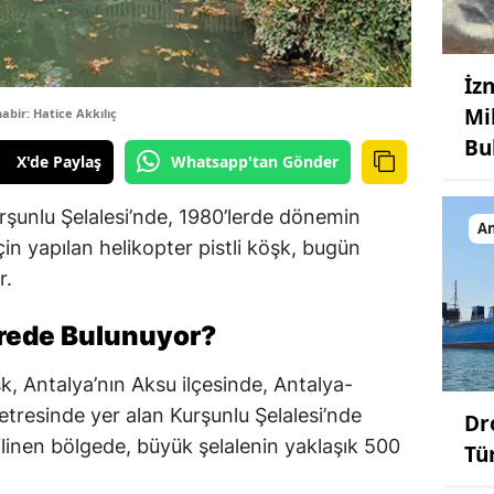
İz
Mi
bir: Hatice Akkılıç
Bu
X'de Paylaş
Whatsapp'tan Gönder
urşunlu Şelalesi’nde, 1980’lerde dönemin
An
n yapılan helikopter pistli köşk, bugün
r.
rede Bulunuyor?
k, Antalya’nın Aksu ilçesinde, Antalya-
etresinde yer alan Kurşunlu Şelalesi’nde
Dr
ilinen bölgede, büyük şelalenin yaklaşık 500
Tü