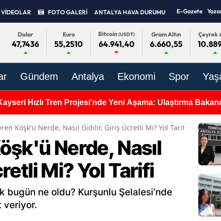
E-Gazete
Yaza
VİDEOLAR
FOTO GALERİ
ANTALYA HAVA DURUMU
Bitcoin
Dolar
Euro
Gram Altın
Çeyrek A
(USDT)
47,7436
55,2510
6.660,55
10.889
64.941,40
ar
Gündem
Antalya
Ekonomi
Spor
Yaş
ayseri Hızlı Tren Projesi'nde Yeni Aşama: Ulaştırma Bakanı
en Köşk'ü Nerde, Nasıl Gidilir, Giriş Ücretli Mi? Yol Tarifi
öşk'ü Nerde, Nasıl
cretli Mi? Yol Tarifi
k bugün ne oldu? Kurşunlu Şelalesi’nde
 veriyor.