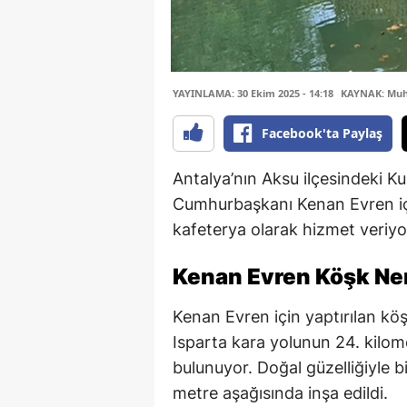
YAYINLAMA: 30 Ekim 2025 - 14:18
KAYNAK: Muha
Facebook'ta Paylaş
Antalya’nın Aksu ilçesindeki K
Cumhurbaşkanı Kenan Evren içi
kafeterya olarak hizmet veriyo
Kenan Evren Köşk Ne
Kenan Evren için yaptırılan köş
Isparta kara yolunun 24. kilom
bulunuyor. Doğal güzelliğiyle b
metre aşağısında inşa edildi.