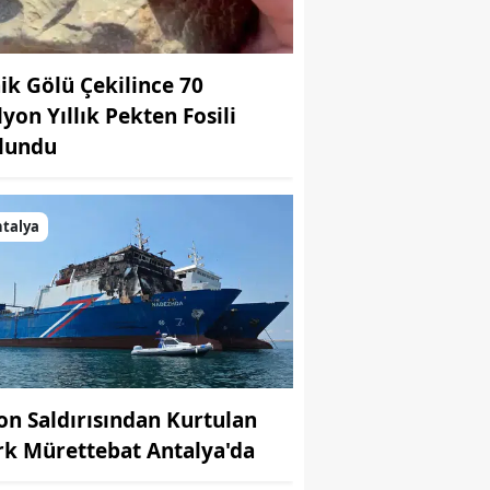
nik Gölü Çekilince 70
lyon Yıllık Pekten Fosili
lundu
talya
on Saldırısından Kurtulan
rk Mürettebat Antalya'da