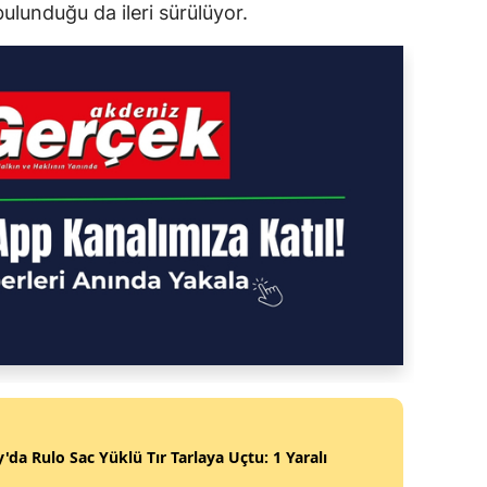
ulunduğu da ileri sürülüyor.
'da Rulo Sac Yüklü Tır Tarlaya Uçtu: 1 Yaralı