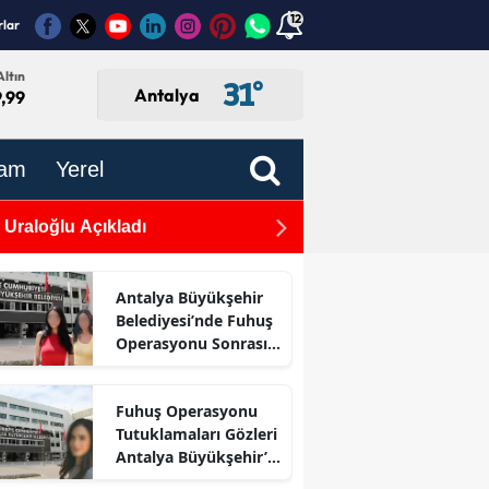
12
rlar
ltın
31
°
Antalya
,99
am
Yerel
 Uraloğlu Açıkladı
Aliye Coşar’dan Çocuk Polit
Antalya Büyükşehir
Belediyesi’nde Fuhuş
Operasyonu Sonrası
İlk Adım
Fuhuş Operasyonu
Tutuklamaları Gözleri
Antalya Büyükşehir’e
Çevirdi