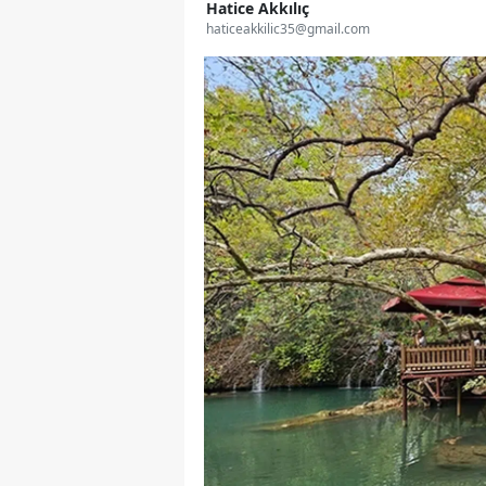
Hatice Akkılıç
haticeakkilic35@gmail.com