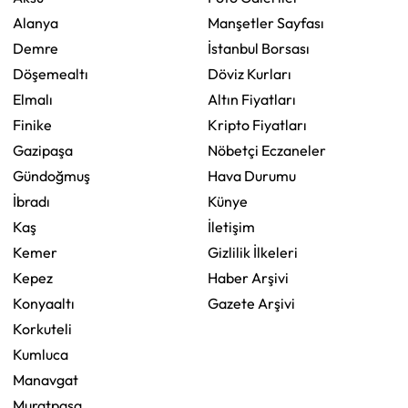
Alanya
Manşetler Sayfası
Demre
İstanbul Borsası
Döşemealtı
Döviz Kurları
Elmalı
Altın Fiyatları
Finike
Kripto Fiyatları
Gazipaşa
Nöbetçi Eczaneler
Gündoğmuş
Hava Durumu
İbradı
Künye
Kaş
İletişim
Kemer
Gizlilik İlkeleri
Kepez
Haber Arşivi
Konyaaltı
Gazete Arşivi
Korkuteli
Kumluca
Manavgat
Muratpaşa