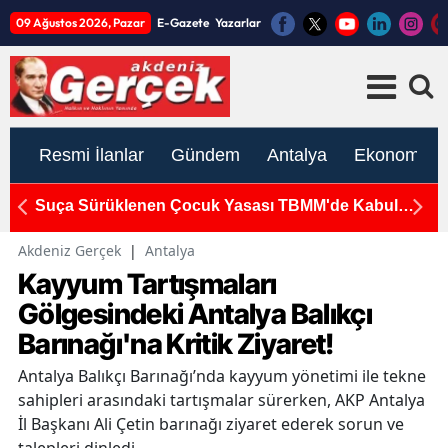
09 Ağustos 2026, Pazar
E-Gazete
Yazarlar
Resmi İlanlar
Gündem
Antalya
Ekonomi
Suça Sürüklenen Çocuk Yasası TBMM'de Kabul
K
Edildi
S
Akdeniz Gerçek
|
Antalya
Kayyum Tartışmaları
Gölgesindeki Antalya Balıkçı
Barınağı'na Kritik Ziyaret!
Antalya Balıkçı Barınağı’nda kayyum yönetimi ile tekne
sahipleri arasındaki tartışmalar sürerken, AKP Antalya
İl Başkanı Ali Çetin barınağı ziyaret ederek sorun ve