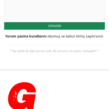
GÖNDER
Yorum yazma kurallarını
okumuş ve kabul etmiş sayılırsınız
* Bu içerik ile ilgili yorum yok, ilk yorumu siz yazın, tartışalım *