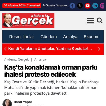
08 Ağustos 2026, Cumartesi
E-Gazete
Yazarlar
Resmi İlanlar
Gündem
Antalya
Ekonomi
Kendi Yaralarını Unuttular, Yardıma Koştular!
D
Mersin'de Ambulans ile Otomobil Çarpıştı, 5 Yaralı!
Zi
Akdeniz Gerçek
|
Antalya
Kaş'ta konaklamalı orman parkı
ihalesi protesto edilecek
Kaş Çevre ve Kültür Derneği, herkesi Kaş'ın Pınarbaşı
Mahallesi'nde yapılmak istenen ‘konaklamalı’ orman
parkı ihalesini protestoya davet etti.
Banu Yapar