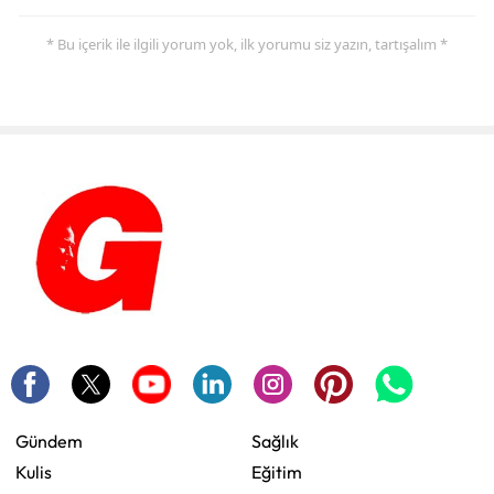
* Bu içerik ile ilgili yorum yok, ilk yorumu siz yazın, tartışalım *
Gündem
Sağlık
Kulis
Eğitim