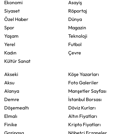
Ekonomi
Asayiş
Siyaset
Röportaj
Özel Haber
Dünya
Spor
Magazin
Yaşam
Teknoloji
Yerel
Futbol
Kadın
Çevre
Kültür Sanat
Akseki
Köşe Yazarları
Aksu
Foto Galeriler
Alanya
Manşetler Sayfası
Demre
İstanbul Borsası
Döşemealtı
Döviz Kurları
Elmalı
Altın Fiyatları
Finike
Kripto Fiyatları
Gazipaşa
Nöbetçi Eczaneler