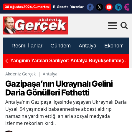
08 Ağustos 2026, Cumartesi
E-Gazete
Yazarlar
Resmi İlanlar
Gündem
Antalya
Ekonomi
'den
Dron Saldırısından Kurtulan Türk Mürettebat
A
Antalya'da
U
Akdeniz Gerçek
|
Antalya
Gazipaşa’nın Ukraynalı Gelini
Daria Gönülleri Fethetti
Antalya’nın Gazipaşa ilçesinde yaşayan Ukraynalı Daria
Uysal, 94 yaşındaki babaannesine abdest aldırıp
namazına yardım ettiği anlarla sosyal medyada
izlenme rekorları kırdı.