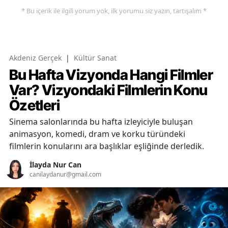
* Bu içerik ile ilgili yorum yok, ilk yorumu siz yazın, tartışalım *
Akdeniz Gerçek
|
Kültür Sanat
Bu Hafta Vizyonda Hangi Filmler
Var? Vizyondaki Filmlerin Konu
Özetleri
Sinema salonlarında bu hafta izleyiciyle buluşan
animasyon, komedi, dram ve korku türündeki
filmlerin konularını ara başlıklar eşliğinde derledik.
İlayda Nur Can
canilaydanur@gmail.com