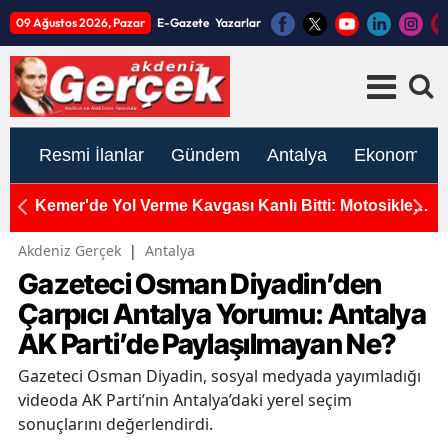
09 Ağustos 2026, Pazar
E-Gazete
Yazarlar
Resmi İlanlar
Gündem
Antalya
Ekonomi
let
Muratpaşa Belediyesi Ermenek'teki Dev Ticari Alanı
An
Satamıyor! Bu Yıl 5. Kez İhaleye Çıkılacak
G
Akdeniz Gerçek
|
Antalya
Gazeteci Osman Diyadin’den
Çarpıcı Antalya Yorumu: Antalya
AK Parti’de Paylaşılmayan Ne?
Gazeteci Osman Diyadin, sosyal medyada yayımladığı
videoda AK Parti’nin Antalya’daki yerel seçim
sonuçlarını değerlendirdi.