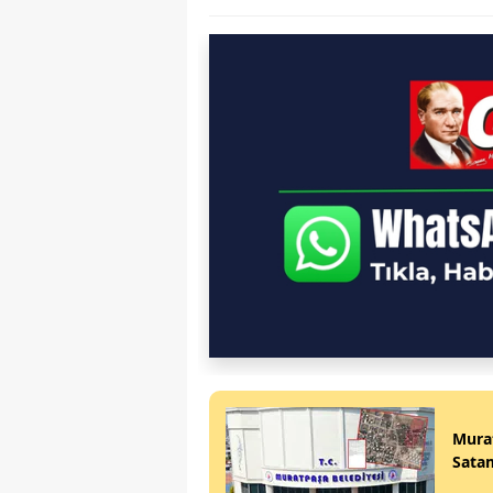
Murat
Satam