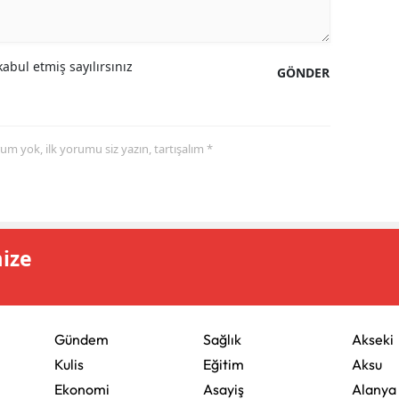
abul etmiş sayılırsınız
GÖNDER
yorum yok, ilk yorumu siz yazın, tartışalım *
mize
Gündem
Sağlık
Akseki
Kulis
Eğitim
Aksu
Ekonomi
Asayiş
Alanya