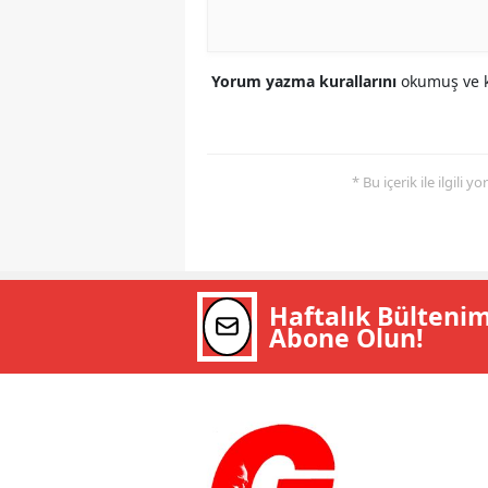
Yorum yazma kurallarını
okumuş ve k
* Bu içerik ile ilgili 
Haftalık Bülteni
Abone Olun!