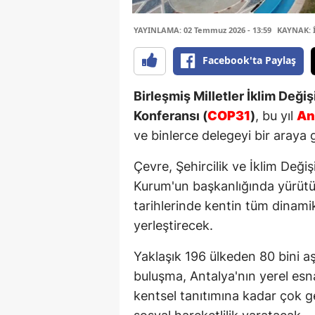
YAYINLAMA: 02 Temmuz 2026 - 13:59
KAYNAK: 
Facebook'ta Paylaş
Birleşmiş Milletler İklim Deği
Konferansı (
COP31
)
, bu yıl
An
ve binlerce delegeyi bir araya 
Çevre, Şehircilik ve İklim Değ
Kurum'un başkanlığında yürütü
tarihlerinde kentin tüm dinamik
yerleştirecek.
Yaklaşık 196 ülkeden 80 bini aş
buluşma, Antalya'nın yerel esn
kentsel tanıtımına kadar çok g