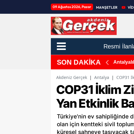
09 Ağustos 2026, Pazar
MANŞETLER
Vİ
Resmi İlanl
SON DAKİKA
Satamıyor! Bu Yıl 5. Kez İhaleye Çıkılacak
Antalyalı
Akdeniz Gerçek
|
Antalya
|
COP31 İkl
COP31 İklim Zi
Yan Etkinlik Ba
Türkiye'nin ev sahipliğinde 
olan için kentteki sivil topl
küresel sahneye taşıyacak tari