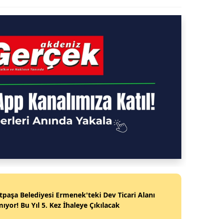
paşa Belediyesi Ermenek'teki Dev Ticari Alanı
ıyor! Bu Yıl 5. Kez İhaleye Çıkılacak