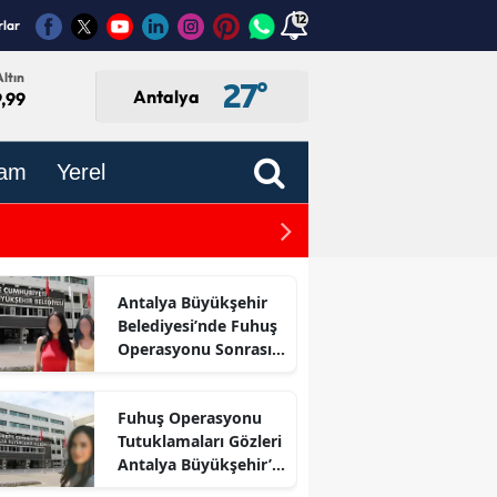
12
rlar
ltın
27
°
Antalya
,99
am
Yerel
Antalya'da Bugün Hangi E
Antalya Büyükşehir
Belediyesi’nde Fuhuş
Operasyonu Sonrası
İlk Adım
Fuhuş Operasyonu
Tutuklamaları Gözleri
Antalya Büyükşehir’e
Çevirdi