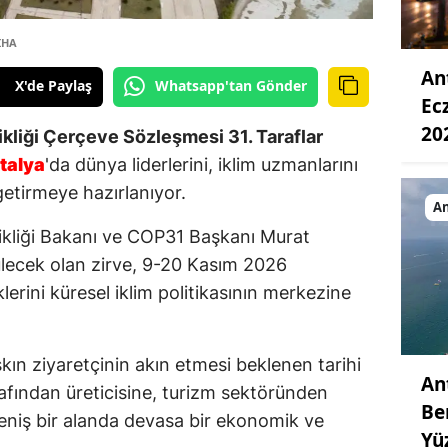
İHA
An
X'de Paylaş
Whatsapp'tan Gönder
Ec
20
şikliği Çerçeve Sözleşmesi 31. Taraflar
talya
'da dünya liderlerini, iklim uzmanlarını
getirmeye hazırlanıyor.
An
işikliği Bakanı ve COP31 Başkanı Murat
lecek olan zirve, 9-20 Kasım 2026
lerini küresel iklim politikasının merkezine
kın ziyaretçinin akın etmesi beklenen tarihi
An
afından üreticisine, turizm sektöründen
Be
eniş bir alanda devasa bir ekonomik ve
Yüz