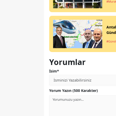
#Mura
Antal
Gün
#Gün
Yorumlar
İsim*
Yorum Yazın (500 Karakter)