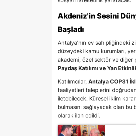
sosyal hareketlilik yaratacak.
Akdeniz'in Sesini Dü
Başladı
Antalya'nın ev sahipliğindeki z
düzeydeki kamu kurumları, yerel
akademi, özel sektör ve diğer p
Paydaş Katılımı ve Yan Etkinli
Katılımcılar,
Antalya COP31 İkl
faaliyetleri taleplerini doğruda
iletebilecek. Küresel iklim kara
bulmasını sağlayacak olan bu b
olarak ilan edildi.