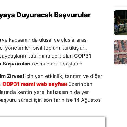
nyaya Duyuracak Başvurular
irve kapsamında ulusal ve uluslararası
 yönetimler, sivil toplum kuruluşları,
aydaşların katılımına açık olan
COP31
k Başvuruları
resmi olarak başlatıldı.
im Zirvesi
için yan etkinlik, tanıtım ve diğer
n
COP31 resmi web sayfası
üzerinden
rlarında kentin yerel hafızasının da yer
aşvuru süreci için son tarih ise 14 Ağustos