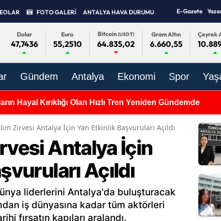
E-Gazete
Yaza
DEOLAR
FOTO GALERİ
ANTALYA HAVA DURUMU
Bitcoin
Dolar
Euro
Gram Altın
Çeyrek A
(USDT)
47,7436
55,2510
6.660,55
10.889
64.835,02
ar
Gündem
Antalya
Ekonomi
Spor
Yaş
ların Hayal Kırıklığı Olan Hızlı Tren Yeniden Gündemde
im Zirvesi Antalya İçin Yan Etkinlik Başvuruları Açıldı
rvesi Antalya İçin
şvuruları Açıldı
dünya liderlerini Antalya'da buluşturacak
umdan iş dünyasına kadar tüm aktörleri
hi fırsatın kapıları aralandı.