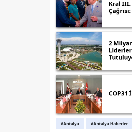
Kral III
Çağrısı:
2 Milyar
Liderler
Tutuluy
COP31 İ
#Antalya
#Antalya Haberler