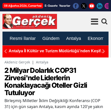
08 Ağustos 2026, Cumartesi
E-Gazete
Yazarlar
Resmi İlanlar
Gündem
Antalya
Ekonomi
de
Antalya İl Kültür ve Turizm Müdürlüğü’nden Keşif
A
Çağrısı: "İnsanlık Tarihinin İzleri, Karain’in
"
Derinliklerinde Saklı"
Akdeniz Gerçek
|
Antalya
2 Milyar Dolarlık COP31
Zirvesi'nde Liderlerin
Konaklayacağı Oteller Gizli
Tutuluyor
Birleşmiş Milletler İklim Değişikliği Konferansı (COP
31) için gün sayan Antalya, kasım ayında 120'ye yakın