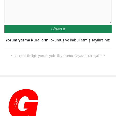
GÖNDER
Yorum yazma kurallarını
okumuş ve kabul etmiş sayılırsınız
* Bu içerik ile ilgili yorum yok, ilk yorumu siz yazın, tartışalım *