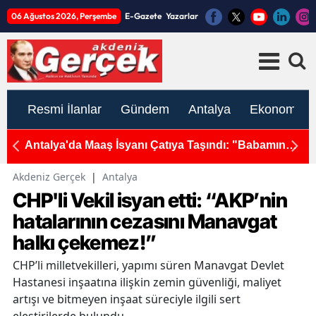
06 Ağustos 2026, Perşembe
E-Gazete
Yazarlar
Resmi İlanlar
Gündem
Antalya
Ekonomi
ç
Antalya'da Maaş İsyanı Çatıya Taşındı: "Babamın
Kır
İlacını Alamıyorum!"
Şiş
Akdeniz Gerçek
|
Antalya
CHP'li Vekil isyan etti: “AKP’nin
hatalarının cezasını Manavgat
halkı çekemez!”
CHP’li milletvekilleri, yapımı süren Manavgat Devlet
Hastanesi inşaatına ilişkin zemin güvenliği, maliyet
artışı ve bitmeyen inşaat süreciyle ilgili sert