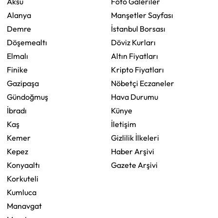
Aksu
Foto Galeriler
Alanya
Manşetler Sayfası
Demre
İstanbul Borsası
Döşemealtı
Döviz Kurları
Elmalı
Altın Fiyatları
Finike
Kripto Fiyatları
Gazipaşa
Nöbetçi Eczaneler
Gündoğmuş
Hava Durumu
İbradı
Künye
Kaş
İletişim
Kemer
Gizlilik İlkeleri
Kepez
Haber Arşivi
Konyaaltı
Gazete Arşivi
Korkuteli
Kumluca
Manavgat