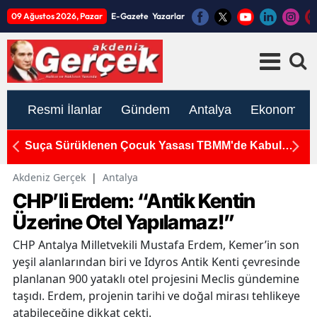
09 Ağustos 2026, Pazar
E-Gazete
Yazarlar
Resmi İlanlar
Gündem
Antalya
Ekonomi
Suça Sürüklenen Çocuk Yasası TBMM'de Kabul
K
Edildi
S
Akdeniz Gerçek
|
Antalya
CHP’li Erdem: “Antik Kentin
Üzerine Otel Yapılamaz!”
CHP Antalya Milletvekili Mustafa Erdem, Kemer’in son
yeşil alanlarından biri ve Idyros Antik Kenti çevresinde
planlanan 900 yataklı otel projesini Meclis gündemine
taşıdı. Erdem, projenin tarihi ve doğal mirası tehlikeye
atabileceğine dikkat çekti.