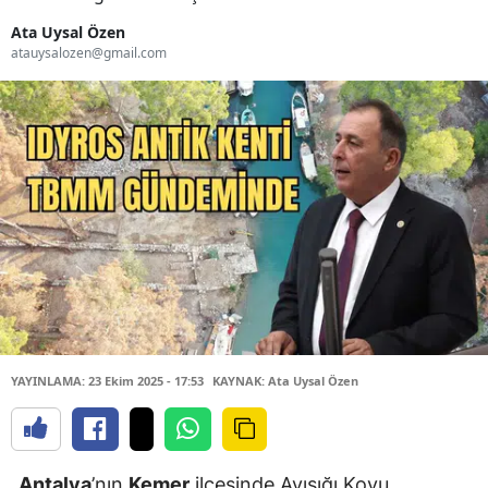
Ata Uysal Özen
atauysalozen@gmail.com
YAYINLAMA: 23 Ekim 2025 - 17:53
KAYNAK: Ata Uysal Özen
Antalya
’nın
Kemer
ilçesinde Ayışığı Koyu