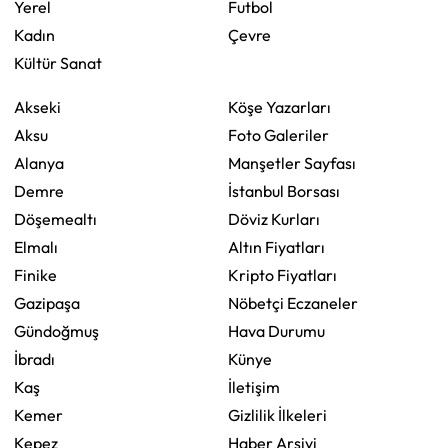
Yerel
Futbol
Kadın
Çevre
Kültür Sanat
Akseki
Köşe Yazarları
Aksu
Foto Galeriler
Alanya
Manşetler Sayfası
Demre
İstanbul Borsası
Döşemealtı
Döviz Kurları
Elmalı
Altın Fiyatları
Finike
Kripto Fiyatları
Gazipaşa
Nöbetçi Eczaneler
Gündoğmuş
Hava Durumu
İbradı
Künye
Kaş
İletişim
Kemer
Gizlilik İlkeleri
Kepez
Haber Arşivi