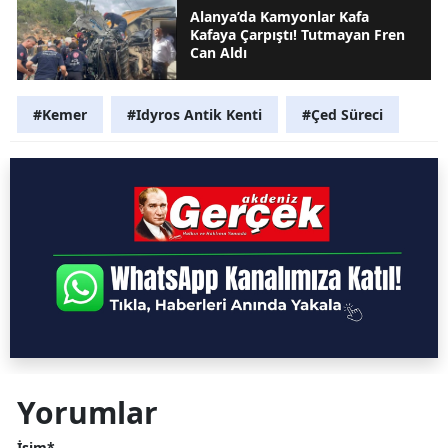
Alanya’da Kamyonlar Kafa
Kafaya Çarpıştı! Tutmayan Fren
Can Aldı
#Kemer
#Idyros Antik Kenti
#Çed Süreci
Yorumlar
İsim*