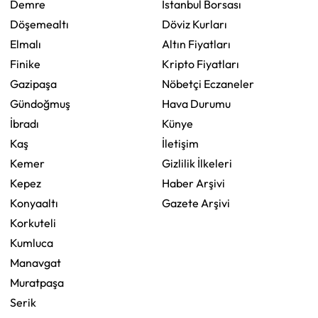
Demre
İstanbul Borsası
Döşemealtı
Döviz Kurları
Elmalı
Altın Fiyatları
Finike
Kripto Fiyatları
Gazipaşa
Nöbetçi Eczaneler
Gündoğmuş
Hava Durumu
İbradı
Künye
Kaş
İletişim
Kemer
Gizlilik İlkeleri
Kepez
Haber Arşivi
Konyaaltı
Gazete Arşivi
Korkuteli
Kumluca
Manavgat
Muratpaşa
Serik