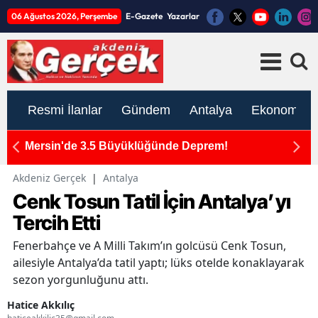
06 Ağustos 2026, Perşembe
E-Gazete
Yazarlar
Resmi İlanlar
Gündem
Antalya
Ekonomi
ım
Mersin'de 3.5 Büyüklüğünde Deprem!
K
ato
İ
Akdeniz Gerçek
|
Antalya
Cenk Tosun Tatil İçin Antalya’yı
Tercih Etti
Fenerbahçe ve A Milli Takım’ın golcüsü Cenk Tosun,
ailesiyle Antalya’da tatil yaptı; lüks otelde konaklayarak
sezon yorgunluğunu attı.
Hatice Akkılıç