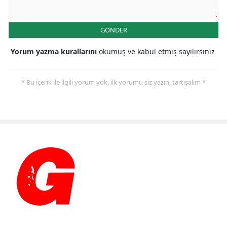
GÖNDER
Yorum yazma kurallarını
okumuş ve kabul etmiş sayılırsınız
* Bu içerik ile ilgili yorum yok, ilk yorumu siz yazın, tartışalım *