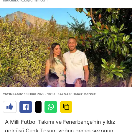
haticeakkilic35@gmail.com
YAYINLAMA: 18 Ekim 2025 - 18:53
KAYNAK: Haber Merkezi
A Milli Futbol Takımı ve Fenerbahçe’nin yıldız
golcüsü Cenk Tosun, yoğun geçen sezonun