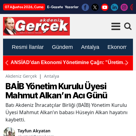
07 Ağustos 2026, Cuma
E-Gazete
Yazarlar
Resmi İlanlar
Gündem
Antalya
Ekonomi
çek
ANSİAD'dan Ekonomi Yönetimine Çağrı: "Üretim
E
Kültürü ve Yatırım Cesareti Korunmalı!"
B
İç
Akdeniz Gerçek
|
Antalya
BAİB Yönetim Kurulu Üyesi
Mahmut Alkan’ın Acı Günü
Batı Akdeniz İhracatçılar Birliği (BAİB) Yönetim Kurulu
Üyesi Mahmut Alkan’ın babası Hüseyin Alkan hayatını
kaybetti.
Tayfun Akyatan