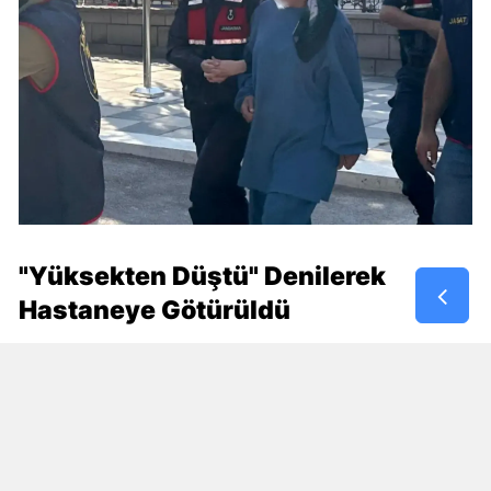
"Yüksekten Düştü" Denilerek
Hastaneye Götürüldü
Olay, 24 Ocak 2026 tarihinde Afyonkarahisar
merkeze bağlı Işıklar beldesinde meydana geldi.
Bilinci kapalı halde annesi Z.K. ve dedesi M.K.
tarafından hastaneye götürülen 4 yaşındaki
Y.E.Y.'nin yüksekten düştüğü öne sürüldü. Beyin