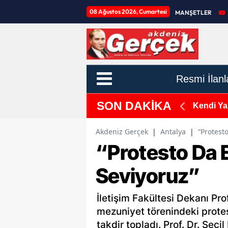
08 Ağustos 2026, Cumartesi
MANŞETLER
Resmi İlanl
SON DAKİKA
yonu ile Otomobil Çarpıştı, 9 Yaralı!
Kendi Yar
Akdeniz Gerçek
|
Antalya
|
“Protest
“Protesto Da E
Seviyoruz”
İletişim Fakültesi Dekanı Pro
mezuniyet törenindeki prote
takdir topladı. Prof. Dr. Seç