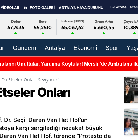
E-Gazete
Yaza
VİDEOLAR
FOTO GALERİ
ANTALYA HAVA DURUMU
Bitcoin
Dolar
Euro
Gram Altın
Çeyrek A
(USDT)
47,7436
55,2510
6.660,55
10.889
65.067,62
ar
Gündem
Antalya
Ekonomi
Spor
Yaş
alarını Unuttular, Yardıma Koştular! Mersin'de Ambulans ile 
o Da Etseler Onları Seviyoruz”
tseler Onları
f. Dr. Seçil Deren Van Het Hof’un
stoya karşı sergilediği nezaket büyük
il Deren Van Het Hof, törende “Protesto da