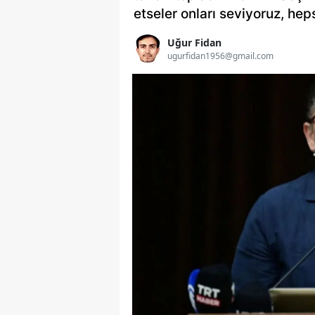
etseler onları seviyoruz, heps
Uğur Fidan
ugurfidan1956@gmail.com