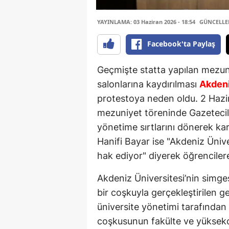
YAYINLAMA: 03 Haziran 2026 - 18:54
GÜNCELLEME
Facebook'ta Paylaş
Geçmişte statta yapılan mezun
salonlarına kaydırılması
Akdeni
protestoya neden oldu. 2 Hazir
mezuniyet töreninde Gazetecil
yönetime sırtlarını dönerek ka
Hanifi Bayar ise "Akdeniz Ünive
hak ediyor" diyerek öğrenciler
Akdeniz Üniversitesi’nin simge
bir coşkuyla gerçekleştirilen g
üniversite yönetimi tarafından
coşkusunun fakülte ve yükseko