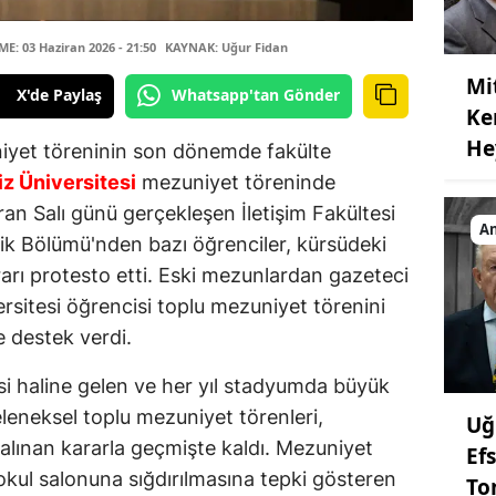
: 03 Haziran 2026 - 21:50
KAYNAK: Uğur Fidan
Mi
X'de Paylaş
Whatsapp'tan Gönder
Ke
He
iyet töreninin son dönemde fakülte
z Üniversitesi
mezuniyet töreninde
an Salı günü gerçekleşen İletişim Fakültesi
An
ik Bölümü'nden bazı öğrenciler, kürsüdeki
rarı protesto etti. Eski mezunlardan gazeteci
rsitesi öğrencisi toplu mezuniyet törenini
e destek verdi.
si haline gelen ve her yıl stadyumda büyük
eleneksel toplu mezuniyet törenleri,
Uğ
 alınan kararla geçmişte kaldı. Mezuniyet
Ef
kul salonuna sığdırılmasına tepki gösteren
To