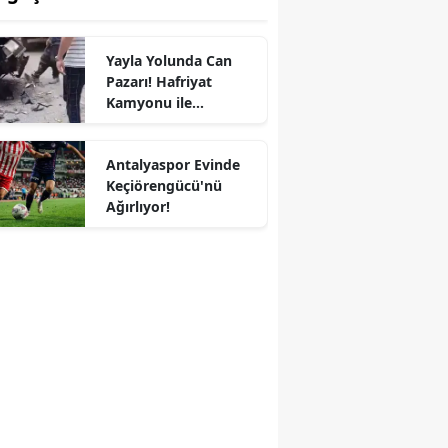
Yayla Yolunda Can
Pazarı! Hafriyat
Kamyonu ile
Otomobil Çarpıştı, 9
Yaralı!
Antalyaspor Evinde
Keçiörengücü'nü
Ağırlıyor!