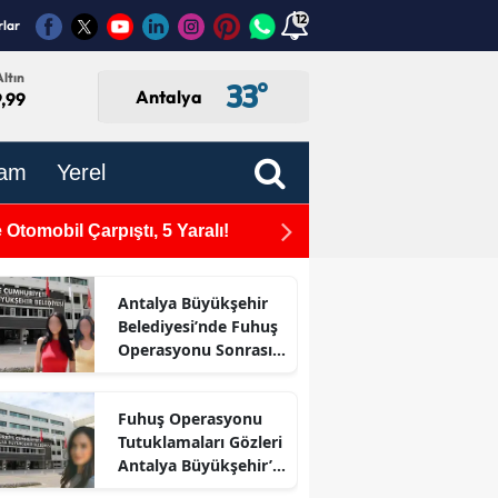
12
rlar
ltın
33
°
Antalya
,99
am
Yerel
Otomobil Çarpıştı, 5 Yaralı!
Dokumapark'taki Hababam S
Antalya Büyükşehir
Belediyesi’nde Fuhuş
Operasyonu Sonrası
İlk Adım
Fuhuş Operasyonu
Tutuklamaları Gözleri
Antalya Büyükşehir’e
Çevirdi