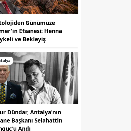
tolojiden Günümüze
mer'in Efsanesi: Henna
ykeli ve Bekleyiş
talya
ur Dündar, Antalya'nın
sane Başkanı Selahattin
nguç'u Andı