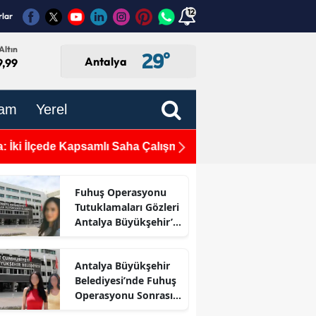
12
rlar
Altın
29
°
Antalya
9,99
am
Yerel
lışması
Antalya İl Kültür ve Turizm
Derinliklerinde Saklı"
Fuhuş Operasyonu
Tutuklamaları Gözleri
Antalya Büyükşehir’e
Çevirdi
Antalya Büyükşehir
Belediyesi’nde Fuhuş
Operasyonu Sonrası
İlk Adım