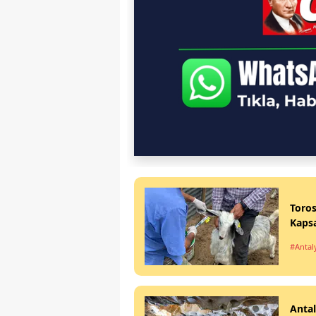
Toros
Kapsa
#Antal
Antal