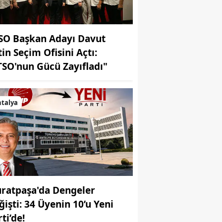
SO Başkan Adayı Davut
tin Seçim Ofisini Açtı:
TSO'nun Gücü Zayıfladı"
talya
ratpaşa'da Dengeler
ğişti: 34 Üyenin 10’u Yeni
ti’de!