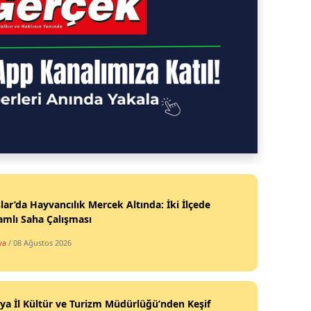
lar’da Hayvancılık Mercek Altında: İki İlçede
mlı Saha Çalışması
ya
/ 08 Ağustos 2026
ya İl Kültür ve Turizm Müdürlüğü’nden Keşif