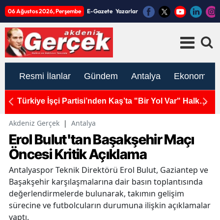
06 Ağustos 2026, Perşembe
E-Gazete
Yazarlar
Resmi İlanlar
Gündem
Antalya
Ekonomi
 1
Türkiye İşçi Partisi’nden Kaş’ta "Bir Yol Var" Halk
A
Buluşması
T
Akdeniz Gerçek
|
Antalya
Erol Bulut'tan Başakşehir Maçı
Öncesi Kritik Açıklama
Antalyaspor Teknik Direktörü Erol Bulut, Gaziantep ve
Başakşehir karşılaşmalarına dair basın toplantısında
değerlendirmelerde bulunarak, takımın gelişim
sürecine ve futbolcuların durumuna ilişkin açıklamalar
yaptı.