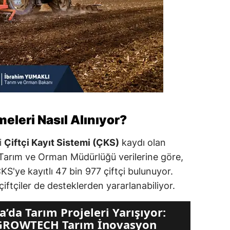
eleri Nasıl Alınıyor?
i
Çiftçi Kayıt Sistemi (ÇKS)
kaydı olan
 İl Tarım ve Orman Müdürlüğü verilerine göre,
ÇKS'ye kayıtlı 47 bin 977 çiftçi bulunuyor.
iftçiler de desteklerden yararlanabiliyor.
a’da Tarım Projeleri Yarışıyor:
GROWTECH Tarım İnovasyon