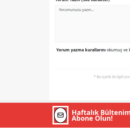
Yorum yazma kurallarını
okumuş ve k
* Bu içerik ile ilgili 
Haftalık Bülteni
Abone Olun!