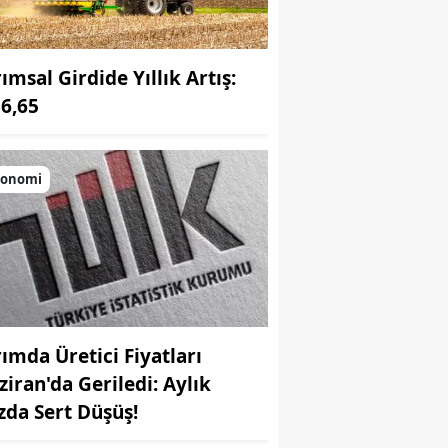
ımsal Girdide Yıllık Artış:
6,65
konomi
rımda Üretici Fiyatları
ziran'da Geriledi: Aylık
zda Sert Düşüş!