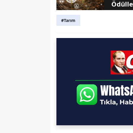
Ödülle
#Tarım