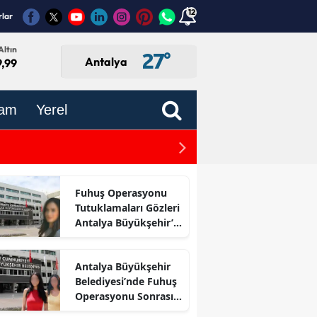
12
rlar
Altın
27
°
Antalya
9,99
am
Yerel
Antalya Hali’nde Sebze ve 
Fuhuş Operasyonu
Tutuklamaları Gözleri
Antalya Büyükşehir’e
Çevirdi
Antalya Büyükşehir
Belediyesi’nde Fuhuş
Operasyonu Sonrası
İlk Adım