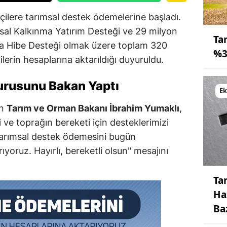
ftçilere tarımsal destek ödemelerine başladı.
sal Kalkınma Yatırım Desteği ve 29 milyon
Tar
ma Hibe Desteği olmak üzere toplam 320
%3
ilerin hesaplarına aktarıldığı duyuruldu.
urusunu Bakan Yaptı
E
an
Tarım ve Orman Bakanı İbrahim Yumaklı
,
ri ve toprağın bereketi için desteklerimizi
tarımsal destek ödemesini bugün
rıyoruz. Hayırlı, bereketli olsun" mesajını
Ta
Ha
Ba