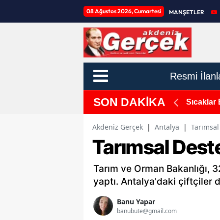
08 Ağustos 2026, Cumartesi
MANŞETLER
Resmi İlanl
SON DAKİKA
k Hayvanları Doğal Yaşam Alanı Kuruyor: Projede
Sıcaklar 
Akdeniz Gerçek
|
Antalya
|
Tarımsal
Tarımsal Dest
Tarım ve Orman Bakanlığı, 3
yaptı. Antalya'daki çiftçiler 
Banu Yapar
banubute@gmail.com