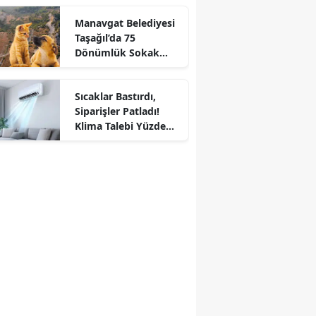
Manavgat Belediyesi
Taşağıl’da 75
Dönümlük Sokak
Hayvanları Doğal
Yaşam Alanı Kuruyor
Sıcaklar Bastırdı,
Siparişler Patladı!
Klima Talebi Yüzde
171 Arttı