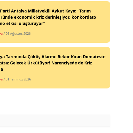
Parti Antalya Milletvekili Aykut Kaya: “Tarım
ründe ekonomik kriz derinleşiyor, konkordato
o etkisi oluşturuyor”
ya
/ 06 Ağustos 2026
ya Tarımında Çöküş Alarmı: Rekor Kıran Domateste
atsız Gelecek Ürkütüyor! Narenciyede de Kriz
da
ya
/ 31 Temmuz 2026