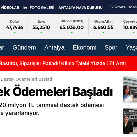
E-Gazete
Yaza
VİDEOLAR
FOTO GALERİ
ANTALYA HAVA DURUMU
Bitcoin
Dolar
Euro
Gram Altın
Çeyrek 
(USDT)
47,7436
55,2510
6.660,55
10.88
65.036,00
ar
Gündem
Antalya
Ekonomi
Spor
Yaş
Bastırdı, Siparişler Patladı! Klima Talebi Yüzde 171 Arttı
 Destek Ödemeleri Başladı
ek Ödemeleri Başladı
20 milyon TL tarımsal destek ödemesi
de yararlanıyor.