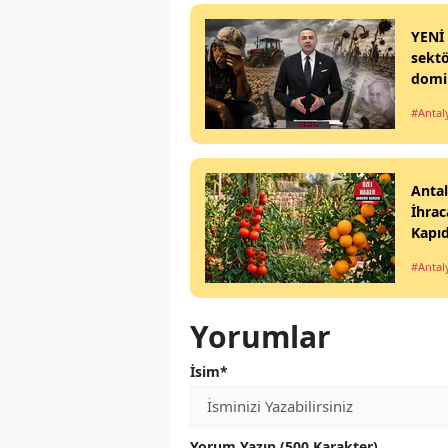
YENİ 
sektö
domin
#Antal
Antal
İhrac
Kapı
#Antal
Yorumlar
İsim*
Yorum Yazın (500 Karakter)